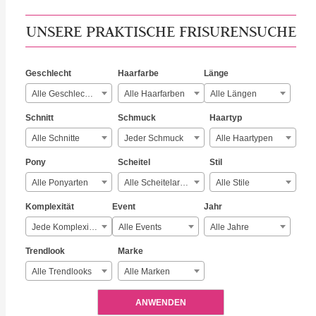
UNSERE PRAKTISCHE FRISURENSUCHE
Geschlecht
Haarfarbe
Länge
Alle Geschlechter
Alle Haarfarben
Alle Längen
Schnitt
Schmuck
Haartyp
Alle Schnitte
Jeder Schmuck
Alle Haartypen
Pony
Scheitel
Stil
Alle Ponyarten
Alle Scheitelarten
Alle Stile
Komplexität
Event
Jahr
Jede Komplexität
Alle Events
Alle Jahre
Trendlook
Marke
Alle Trendlooks
Alle Marken
ANWENDEN