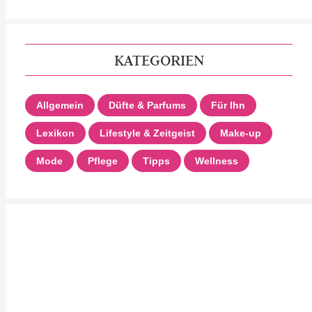
KATEGORIEN
Allgemein
Düfte & Parfums
Für Ihn
Lexikon
Lifestyle & Zeitgeist
Make-up
Mode
Pflege
Tipps
Wellness