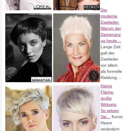
Der
moderne
Zweiteiler:
Warum der
Damenanz
ug heute…
Lange Zeit
galt der
Zweiteiler
vor allem
als formelle
Kleidung.…
Kleine
Fläche,
große
Wirkung:
So setzen
Sie…
Kurze
Haare
verändern