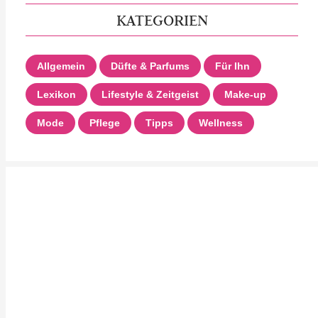
KATEGORIEN
Allgemein
Düfte & Parfums
Für Ihn
Lexikon
Lifestyle & Zeitgeist
Make-up
Mode
Pflege
Tipps
Wellness