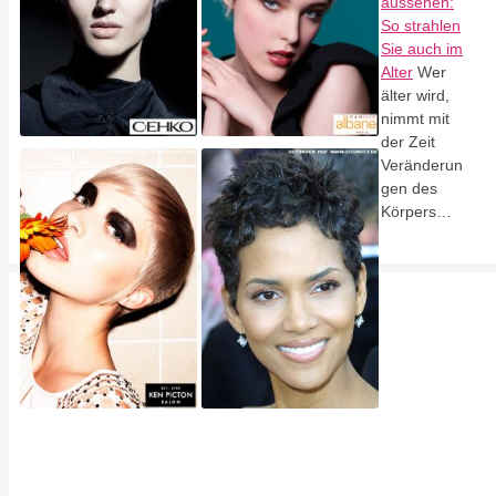
aussehen:
So strahlen
Sie auch im
Alter
Wer
älter wird,
nimmt mit
der Zeit
Veränderun
gen des
Körpers…