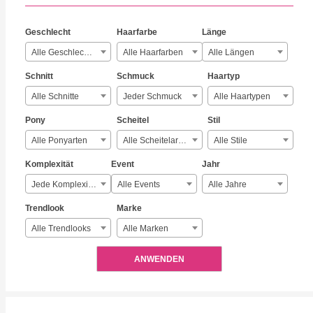
Geschlecht
Haarfarbe
Länge
Alle Geschlechter
Alle Haarfarben
Alle Längen
Schnitt
Schmuck
Haartyp
Alle Schnitte
Jeder Schmuck
Alle Haartypen
Pony
Scheitel
Stil
Alle Ponyarten
Alle Scheitelarten
Alle Stile
Komplexität
Event
Jahr
Jede Komplexität
Alle Events
Alle Jahre
Trendlook
Marke
Alle Trendlooks
Alle Marken
ANWENDEN