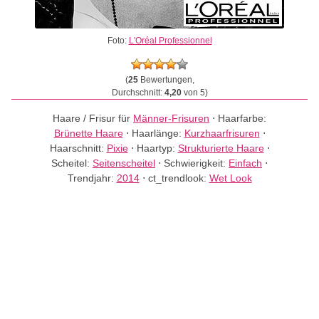
Foto:
L'Oréal Professionnel
(
25
Bewertungen,
Durchschnitt:
4,20
von 5)
Haare / Frisur für
Männer-Frisuren
⋅
Haarfarbe:
Brünette Haare
⋅
Haarlänge:
Kurzhaarfrisuren
⋅
Haarschnitt:
Pixie
⋅
Haartyp:
Strukturierte Haare
⋅
Scheitel:
Seitenscheitel
⋅
Schwierigkeit:
Einfach
⋅
Trendjahr:
2014
⋅
ct_trendlook:
Wet Look