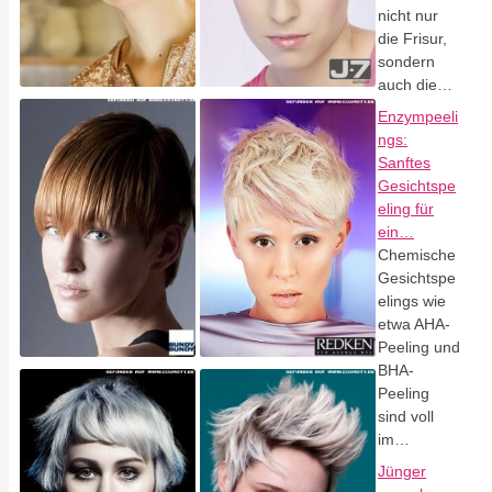
nicht nur
die Frisur,
sondern
auch die…
Enzympeeli
ngs:
Sanftes
Gesichtspe
eling für
ein…
Chemische
Gesichtspe
elings wie
etwa AHA-
Peeling und
BHA-
Peeling
sind voll
im…
Jünger