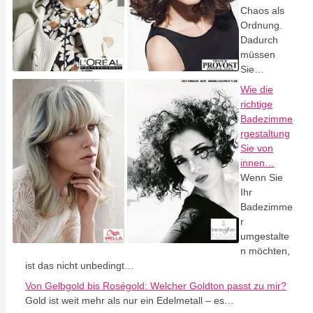
Chaos als
Ordnung.
Dadurch
müssen
Sie…
Wie die
richtige
Badezimme
rgestaltung
Sie von
innen…
Wenn Sie
Ihr
Badezimme
r
umgestalte
n möchten,
ist das nicht unbedingt…
Von Gelbgold bis Roségold: Welcher Goldton passt zu mir?
Gold ist weit mehr als nur ein Edelmetall – es…