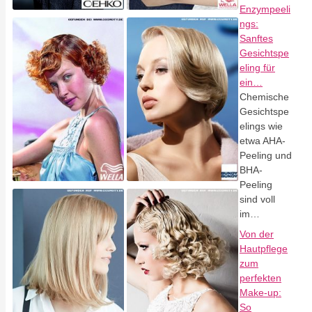
Enzympeeli
ngs:
Sanftes
Gesichtspe
eling für
ein…
Chemische
Gesichtspe
elings wie
etwa AHA-
Peeling und
BHA-
Peeling
sind voll
im…
Von der
Hautpflege
zum
perfekten
Make-up:
So