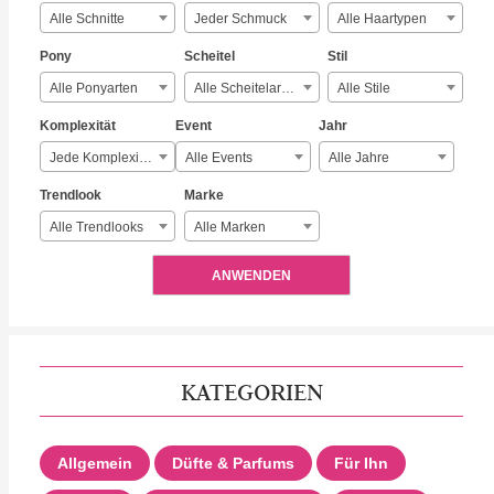
Alle Schnitte
Jeder Schmuck
Alle Haartypen
Pony
Scheitel
Stil
Alle Ponyarten
Alle Scheitelarten
Alle Stile
Komplexität
Event
Jahr
Jede Komplexität
Alle Events
Alle Jahre
Trendlook
Marke
Alle Trendlooks
Alle Marken
ANWENDEN
KATEGORIEN
Allgemein
Düfte & Parfums
Für Ihn