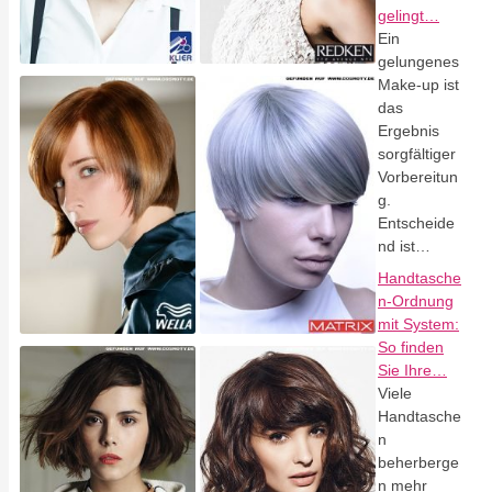
gelingt…
Ein
gelungenes
Make-up ist
das
Ergebnis
sorgfältiger
Vorbereitun
g.
Entscheide
nd ist…
Handtasche
n-Ordnung
mit System:
So finden
Sie Ihre…
Viele
Handtasche
n
beherberge
n mehr