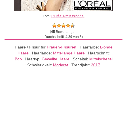
Foto:
L'Oréal Professionnel
(
45
Bewertungen,
Durchschnitt:
4,29
von 5)
Haare / Frisur für
Frauen-Frisuren
⋅
Haarfarbe:
Blonde
Haare
⋅
Haarlänge:
Mittellange Haare
⋅
Haarschnitt:
Bob
⋅
Haartyp:
Gewellte Haare
⋅
Scheitel:
Mittelscheitel
⋅
Schwierigkeit:
Moderat
⋅
Trendjahr:
2017
⋅