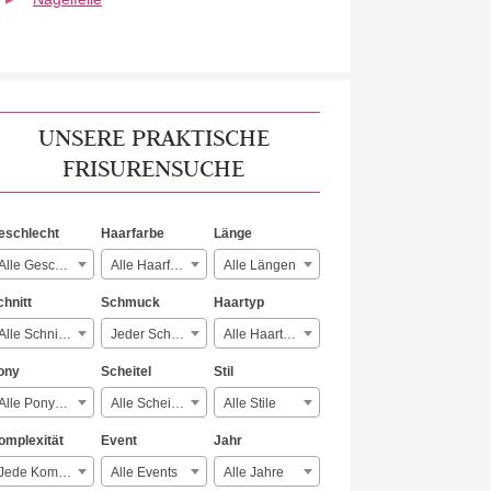
UNSERE PRAKTISCHE
FRISURENSUCHE
eschlecht
Haarfarbe
Länge
Alle Geschlechter
Alle Haarfarben
Alle Längen
chnitt
Schmuck
Haartyp
Alle Schnitte
Jeder Schmuck
Alle Haartypen
ony
Scheitel
Stil
Alle Ponyarten
Alle Scheitelarten
Alle Stile
omplexität
Event
Jahr
Jede Komplexität
Alle Events
Alle Jahre