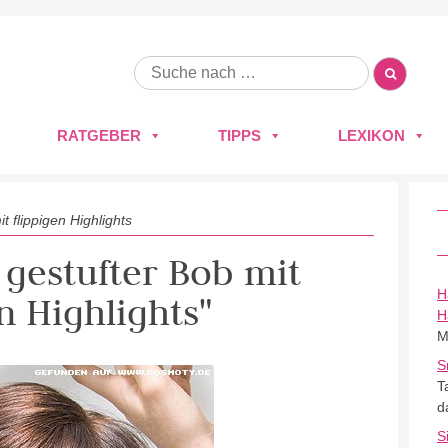
RATGEBER
TIPPS
LEXIKON
t flippigen Highlights
k gestufter Bob mit
H
n Highlights"
H
M
S
T
d
S