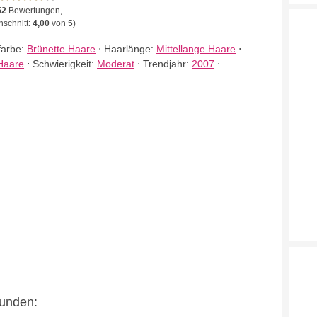
52
Bewertungen,
schnitt:
4,00
von 5)
farbe:
Brünette Haare
⋅
Haarlänge:
Mittellange Haare
⋅
Haare
⋅
Schwierigkeit:
Moderat
⋅
Trendjahr:
2007
⋅
eunden: