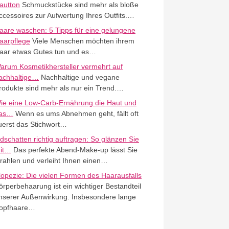
autton
Schmuckstücke sind mehr als bloße
ccessoires zur Aufwertung Ihres Outfits.…
aare waschen: 5 Tipps für eine gelungene
aarpflege
Viele Menschen möchten ihrem
aar etwas Gutes tun und es…
arum Kosmetikhersteller vermehrt auf
achhaltige…
Nachhaltige und vegane
rodukte sind mehr als nur ein Trend.…
ie eine Low-Carb-Ernährung die Haut und
as…
Wenn es ums Abnehmen geht, fällt oft
uerst das Stichwort…
idschatten richtig auftragen: So glänzen Sie
it…
Das perfekte Abend-Make-up lässt Sie
trahlen und verleiht Ihnen einen…
lopezie: Die vielen Formen des Haarausfalls
örperbehaarung ist ein wichtiger Bestandteil
nserer Außenwirkung. Insbesondere lange
opfhaare…