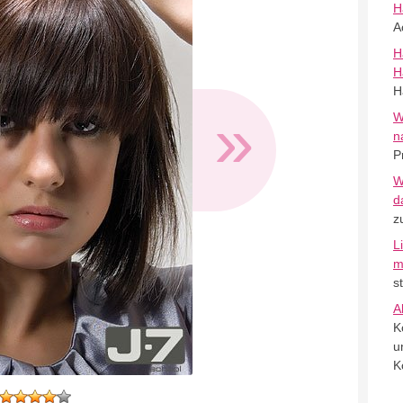
H
A
H
H
H
»
W
n
P
W
d
z
L
m
s
A
K
u
K