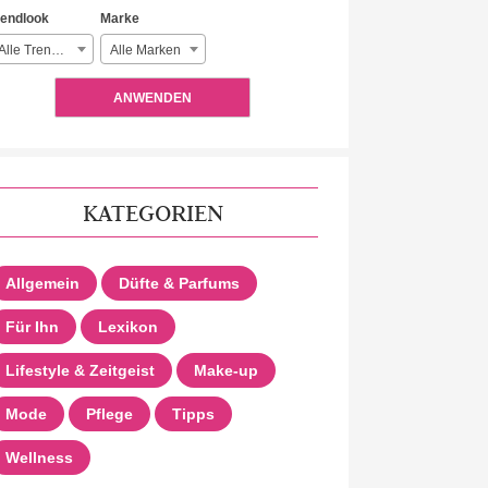
rendlook
Marke
Alle Trendlooks
Alle Marken
ANWENDEN
KATEGORIEN
Allgemein
Düfte & Parfums
Für Ihn
Lexikon
Lifestyle & Zeitgeist
Make-up
Mode
Pflege
Tipps
Wellness