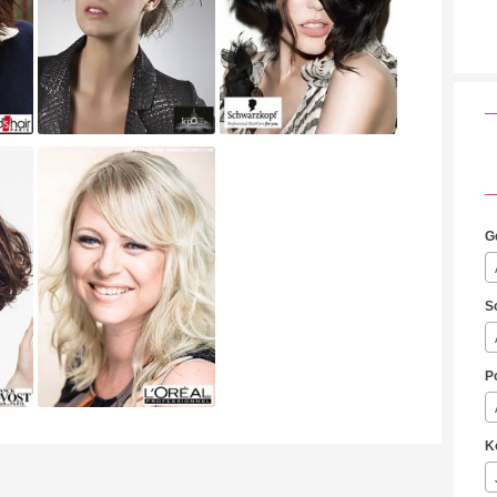
G
S
P
K