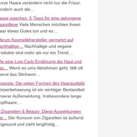
urze Haare verändern nicht nur die Frisur,
ondern auch die…
aare waschen: 5 Tipps für eine gelungene
aarpflege
Viele Menschen möchten ihrem
aar etwas Gutes tun und es…
arum Kosmetikhersteller vermehrt auf
achhaltige…
Nachhaltige und vegane
rodukte sind mehr als nur ein Trend.…
ie eine Low-Carb-Ernährung die Haut und
as…
Wenn es ums Abnehmen geht, fällt oft
uerst das Stichwort…
lopezie: Die vielen Formen des Haarausfalls
örperbehaarung ist ein wichtiger Bestandteil
nserer Außenwirkung. Insbesondere lange
opfhaare…
-Zigaretten & Beauty: Diese Auswirkungen
at…
Der Konsum von Zigaretten ist äußerst
ngesund und zieht langfristig…