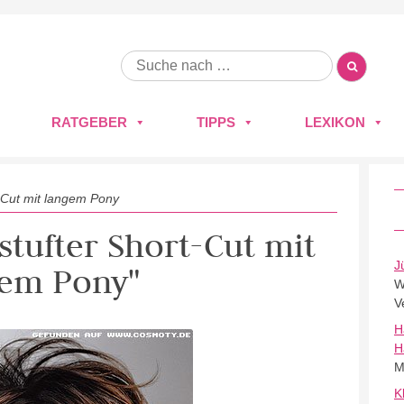
RATGEBER
TIPPS
LEXIKON
t-Cut mit langem Pony
estufter Short-Cut mit
J
gem Pony"
W
V
H
H
M
K