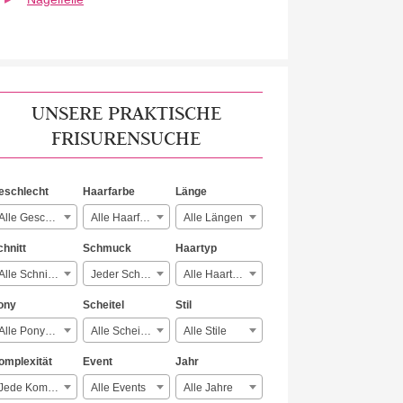
UNSERE PRAKTISCHE
FRISURENSUCHE
eschlecht
Haarfarbe
Länge
Alle Geschlechter
Alle Haarfarben
Alle Längen
chnitt
Schmuck
Haartyp
Alle Schnitte
Jeder Schmuck
Alle Haartypen
ony
Scheitel
Stil
Alle Ponyarten
Alle Scheitelarten
Alle Stile
omplexität
Event
Jahr
Jede Komplexität
Alle Events
Alle Jahre