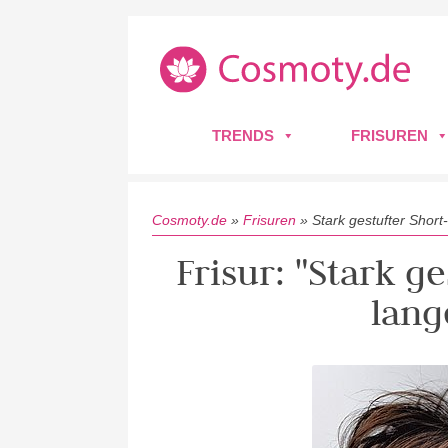
TRENDS
FRISUREN
Cosmoty.de
»
Frisuren
»
Stark gestufter Shor
Frisur: "Stark g
lan