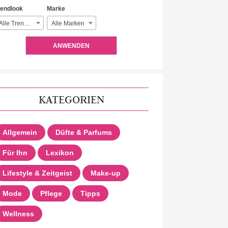
rendlook
Marke
Alle Trendlooks
Alle Marken
ANWENDEN
KATEGORIEN
Allgemein
Düfte & Parfums
Für Ihn
Lexikon
Lifestyle & Zeitgeist
Make-up
Mode
Pflege
Tipps
Wellness