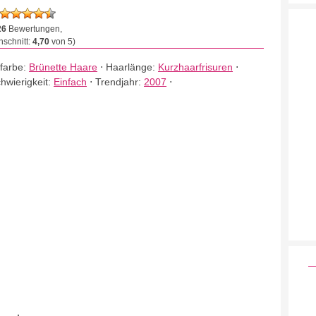
26
Bewertungen,
schnitt:
4,70
von 5)
farbe:
Brünette Haare
⋅
Haarlänge:
Kurzhaarfrisuren
⋅
hwierigkeit:
Einfach
⋅
Trendjahr:
2007
⋅