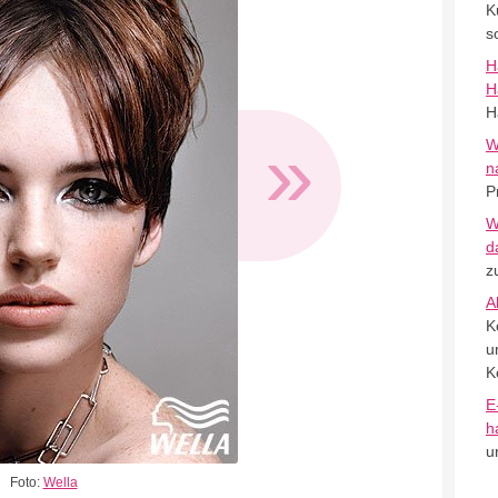
K
s
H
H
H
»
W
n
P
W
d
z
A
K
u
K
E
h
u
Foto:
Wella