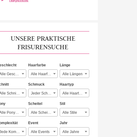
UNSERE PRAKTISCHE
FRISURENSUCHE
eschlecht
Haarfarbe
Länge
Alle Geschlechter
Alle Haarfarben
Alle Längen
chnitt
Schmuck
Haartyp
Alle Schnitte
Jeder Schmuck
Alle Haartypen
ony
Scheitel
Stil
Alle Ponyarten
Alle Scheitelarten
Alle Stile
omplexität
Event
Jahr
Jede Komplexität
Alle Events
Alle Jahre