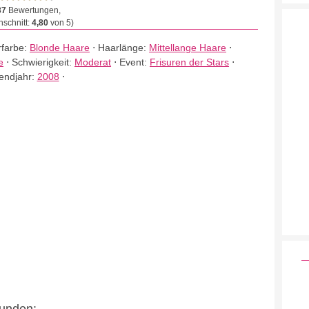
37
Bewertungen,
schnitt:
4,80
von 5)
farbe:
Blonde Haare
⋅
Haarlänge:
Mittellange Haare
⋅
e
⋅
Schwierigkeit:
Moderat
⋅
Event:
Frisuren der Stars
⋅
endjahr:
2008
⋅