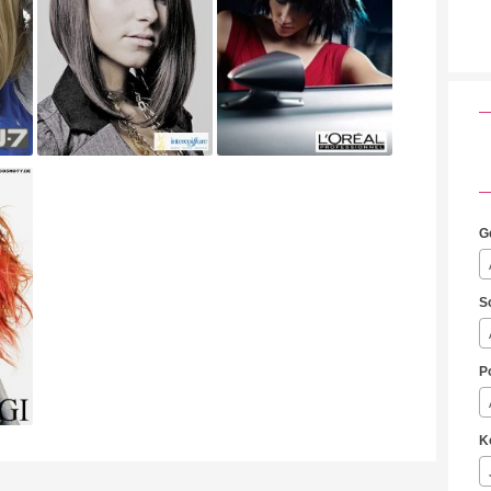
G
S
P
K