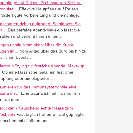
autpflege auf Reisen: So bewahren Sie Ihre
rodukte…
Effektive Hautpflege auf Reisen
rfordert gute Vorbereitung und die richtige…
idschatten richtig auftragen: So glänzen Sie
it…
Das perfekte Abend-Make-up lässt Sie
trahlen und verleiht Ihnen einen…
ugen richtig schminken: Über die Kunst,
ugen im…
Vom Alltag über das Büro bis hin zu
estlichen Events…
lamour-Styling für festliche Abende: Make-up,
…
Ob eine klassische Gala, ein festlicher
mpfang oder ein eleganter…
aunieren für das Immunsystem: Wie eine
auna die…
Eine Sauna ist mehr als nur ein
rt, an dem…
erücken - Täuschend echte Haare zum
echseln
Fast täglich treffen wir auf gepflegte
enschen mit schönen und…