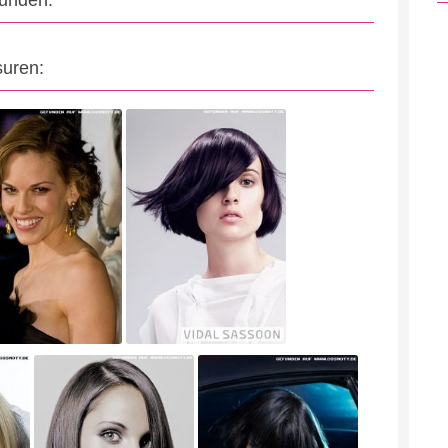
eunden:
suren: