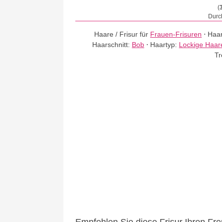
(
Durch
Haare / Frisur für
Frauen-Frisuren
⋅
Haar
Haarschnitt:
Bob
⋅
Haartyp:
Lockige Haar
Tr