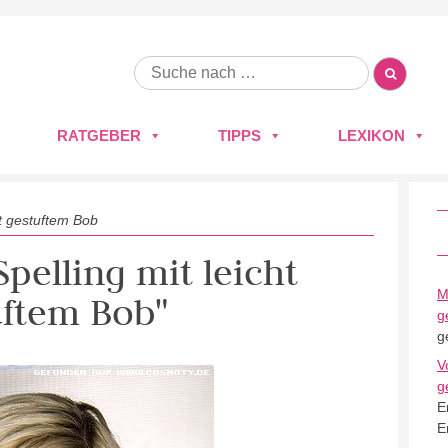
RATGEBER
TIPPS
LEXIKON
ht gestuftem Bob
Spelling mit leicht
M
uftem Bob"
g
g
V
g
E
E