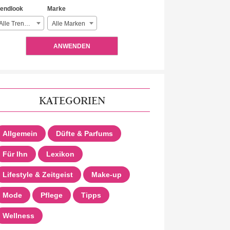
rendlook
Marke
Alle Trendlooks
Alle Marken
ANWENDEN
KATEGORIEN
Allgemein
Düfte & Parfums
Für Ihn
Lexikon
Lifestyle & Zeitgeist
Make-up
Mode
Pflege
Tipps
Wellness