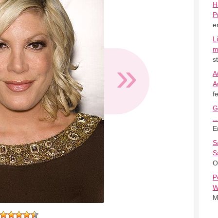
H
P
e
L
m
»
s
A
A
f
G
E
S
S
O
P
W
M