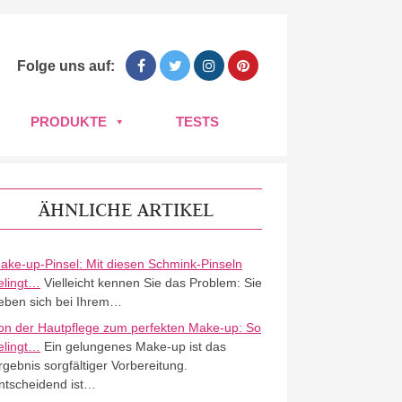
Folge uns auf:
PRODUKTE
TESTS
ÄHNLICHE ARTIKEL
ake-up-Pinsel: Mit diesen Schmink-Pinseln
elingt…
Vielleicht kennen Sie das Problem: Sie
eben sich bei Ihrem…
on der Hautpflege zum perfekten Make-up: So
elingt…
Ein gelungenes Make-up ist das
rgebnis sorgfältiger Vorbereitung.
ntscheidend ist…