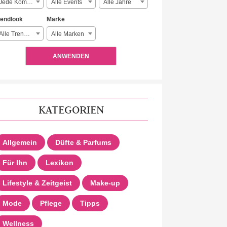
Jede Komplexität
Alle Events
Alle Jahre
rendlook
Marke
Alle Trendlooks
Alle Marken
ANWENDEN
KATEGORIEN
Allgemein
Düfte & Parfums
Für Ihn
Lexikon
Lifestyle & Zeitgeist
Make-up
Mode
Pflege
Tipps
Wellness