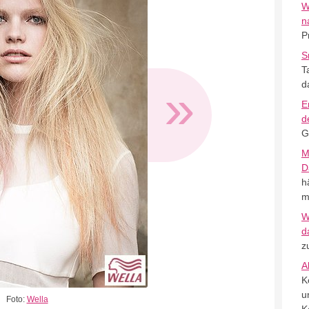
W
n
P
S
T
»
d
E
d
G
M
D
h
m
W
d
z
A
K
u
Foto:
Wella