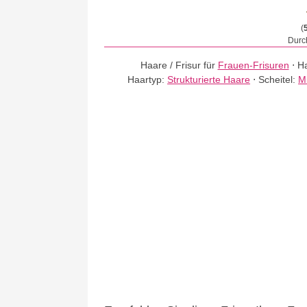
(
Durch
Haare / Frisur für
Frauen-Frisuren
⋅
Ha
Haartyp:
Strukturierte Haare
⋅
Scheitel:
Mi