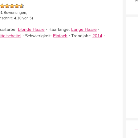
K
51
Bewertungen,
schnitt:
4,30
von 5)
arfarbe:
Blonde Haare
⋅
Haarlänge:
Lange Haare
⋅
ttelscheitel
⋅
Schwierigkeit:
Einfach
⋅
Trendjahr:
2014
⋅