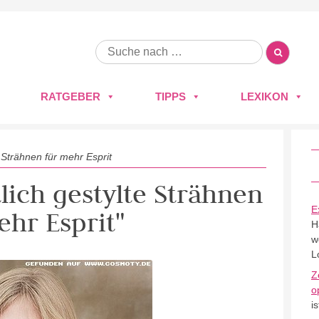
RATGEBER
TIPPS
LEXIKON
 Strähnen für mehr Esprit
lich gestylte Strähnen
E
ehr Esprit"
H
w
L
Z
o
i