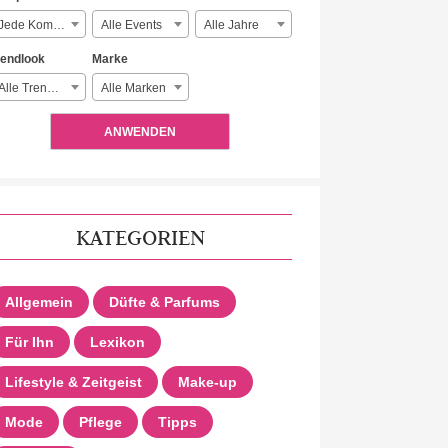
Jede Komplexität
Alle Events
Alle Jahre
rendlook
Marke
Alle Trendlooks
Alle Marken
ANWENDEN
KATEGORIEN
Allgemein
Düfte & Parfums
Für Ihn
Lexikon
Lifestyle & Zeitgeist
Make-up
Mode
Pflege
Tipps