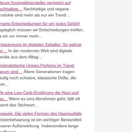
arum Kosmetikhersteller vermehrt auf
achhaltige…
Nachhaltige und vegane
rodukte sind mehr als nur ein Trend.…
marte Entscheidungen für ein gutes Gefühl
agtäglich müssen wir Entscheidungen treffen,
a wir vor immer mehr…
ntspannung im digitalen Zeitalter: So gelingt
er…
In der modernen Welt sind digitale
eräte aus dem Alltag…
inimalistische Unisex-Parfüms im Trend:
arum sind…
Ältere Generationen tragen
äufig noch schwere, klassische Düfte, die
an…
ie eine Low-Carb-Ernährung die Haut und
as…
Wenn es ums Abnehmen geht, fällt oft
uerst das Stichwort…
lopezie: Die vielen Formen des Haarausfalls
örperbehaarung ist ein wichtiger Bestandteil
nserer Außenwirkung. Insbesondere lange