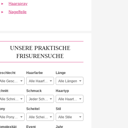
Haarspray
Nagelfeile
UNSERE PRAKTISCHE
FRISURENSUCHE
eschlecht
Haarfarbe
Länge
Alle Geschlechter
Alle Haarfarben
Alle Längen
chnitt
Schmuck
Haartyp
Alle Schnitte
Jeder Schmuck
Alle Haartypen
ony
Scheitel
Stil
Alle Ponyarten
Alle Scheitelarten
Alle Stile
omplexität
Event
Jahr