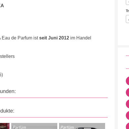
ZA
T
Eau de Parfum ist
seit Juni 2012
im Handel
tellers
5)
eunden:
odukte:
Parfüm
Parfüm