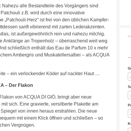
: Nahezu alle Bestandteile des Vorgängers sind
 Patchouli z.B. wird durch eine innovative
 „Patchouli-Herz“ ist frei von den üblichen Kampfer-
tdessen sanft vibrierend mit zarten Lederakzenten.
as, ist außergewöhnlich rein und nahezu milchig.
rige Anklänge an Tropenholz – überraschend weit weg
nd schließlich enthält das Eau de Parfum 10 x mehr
chem Ambergris und Muskatellersalbei – als ACQUA
G
ite – ein verlockender Köder auf nackter Haut …
A – Der Flakon
S
em Flakon von ACQUA DI GIÒ, bringt aber neue
mit sich. Eine gravierte, versilberte Plakette am
P
 Spiegel von innen heraus erstrahlen. Die neue
bequem mit einem Klick öffnen und schließen – so
K
ichen Vergnügen.