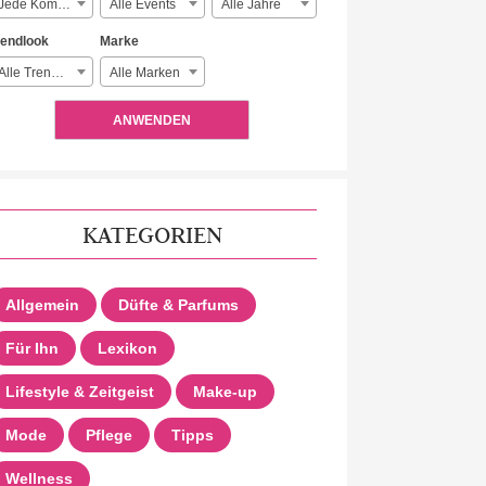
Jede Komplexität
Alle Events
Alle Jahre
rendlook
Marke
Alle Trendlooks
Alle Marken
ANWENDEN
KATEGORIEN
Allgemein
Düfte & Parfums
Für Ihn
Lexikon
Lifestyle & Zeitgeist
Make-up
Mode
Pflege
Tipps
Wellness