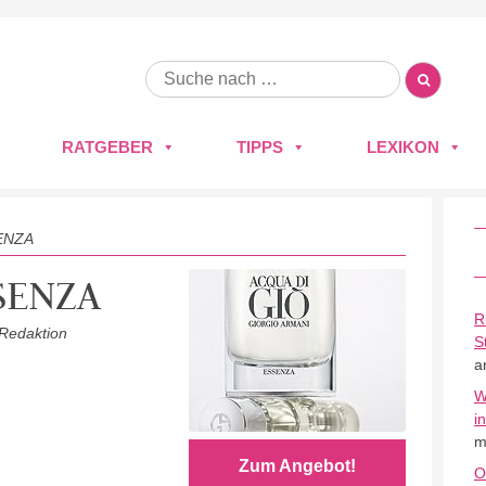
RATGEBER
TIPPS
LEXIKON
ENZA
SENZA
R
 Redaktion
S
a
W
i
m
Zum Angebot!
O