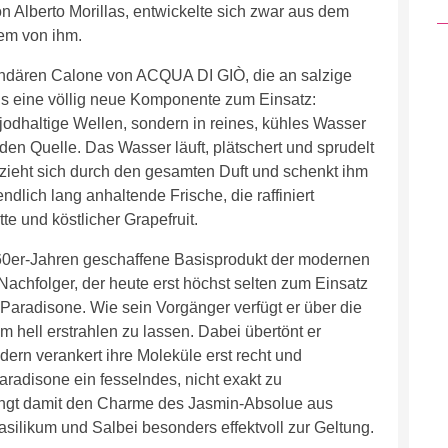
lberto Morillas, entwickelte sich zwar aus dem
lem von ihm.
gendären Calone von ACQUA DI GIÒ, die an salzige
als eine völlig neue Komponente zum Einsatz:
jodhaltige Wellen, sondern in reines, kühles Wasser
den Quelle. Das Wasser läuft, plätschert und sprudelt
zieht sich durch den gesamten Duft und schenkt ihm
lich lang anhaltende Frische, die raffiniert
te und köstlicher Grapefruit.
60er-Jahren geschaffene Basisprodukt der modernen
 Nachfolger, der heute erst höchst selten zum Einsatz
aradisone. Wie sein Vorgänger verfügt er über die
m hell erstrahlen zu lassen. Dabei übertönt er
ern verankert ihre Moleküle erst recht und
aradisone ein fesselndes, nicht exakt zu
ringt damit den Charme des Jasmin-Absolue aus
silikum und Salbei besonders effektvoll zur Geltung.