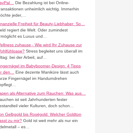
ayPal…
Die Bezahlung ist bei Online-
ransaktionen unheimlich wichtig. Immerhin
öchte jeder,…
inanzielle Freiheit für Beauty-Liebhaber: So…
eld regiert die Welt. Oder zumindest
rmöglicht es Luxus und…
ellness zuhause - Wie wird Ihr Zuhause zur
ohlfühloase?
Stress begleitet uns überall im
lltag: bei der Arbeit, auf…
ingernägel im Babyboomer-Design: 4 Tipps
ür den…
Eine dezente Maniküre lässt auch
urze Fingernägel im Handumdrehen
epflegt…
apen als Alternative zum Rauchen: Was aus…
auchen ist seit Jahrhunderten fester
estandteil vieler Kulturen, doch schon…
on Gelbgold bis Roségold: Welcher Goldton
asst zu mir?
Gold ist weit mehr als nur ein
delmetall – es…