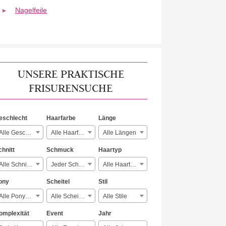
Nagelfeile
UNSERE PRAKTISCHE
FRISURENSUCHE
eschlecht
Haarfarbe
Länge
Alle Geschlechter
Alle Haarfarben
Alle Längen
chnitt
Schmuck
Haartyp
Alle Schnitte
Jeder Schmuck
Alle Haartypen
ony
Scheitel
Stil
Alle Ponyarten
Alle Scheitelarten
Alle Stile
omplexität
Event
Jahr