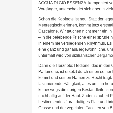
ACQUA DI GIÒ ESSENZA, komponiert von A
Vorgänger, unterscheidet sich aber in vie
Schon die Kopfnote ist neu: Statt der le
Meeresgischt erinnert, kommt jetzt erstm
Cascalone. Wir tauchen nicht mehr ein in 
– in die belebende Frische einer sprudeln
in einem nie versiegenden Rhythmus. Es 
eine ganz und gar außergewöhnliche, unend
untermalt wird von sizilianischer Bergamot
Dann die Herznote: Hedione, das in den 
Parfümerie, ist ersetzt durch einen seiner
kommt und seinen Namen zu Recht trägt: P
faszinierende Fähigkeit, alles um ihn heru
keineswegs die übrigen Bestandteile, sond
nachhaltig auf der Haut. Zudem zaubert P
bestimmendes floral-duftiges Flair und b
Grasse und der vegetalen Facetten von Ba