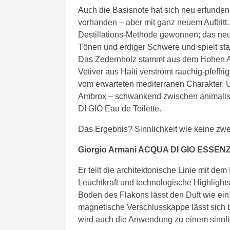
Auch die Basisnote hat sich neu erfunden
vorhanden – aber mit ganz neuem Auftritt.
Destillations-Methode gewonnen; das neue
Tönen und erdiger Schwere und spielt stat
Das Zedernholz stammt aus dem Hohen Atl
Vetiver aus Haiti verströmt rauchig-pfeff
vom erwarteten mediterranen Charakter. U
Ambrox – schwankend zwischen animalis
DI GIÒ Eau de Toilette.
Das Ergebnis? Sinnlichkeit wie keine zwe
Giorgio Armani ACQUA DI GIO ESSENZ
Er teilt die architektonische Linie mit d
Leuchtkraft und technologische Highlights 
Boden des Flakons lässt den Duft wie ein
magnetische Verschlusskappe lässt sich 
wird auch die Anwendung zu einem sinnl