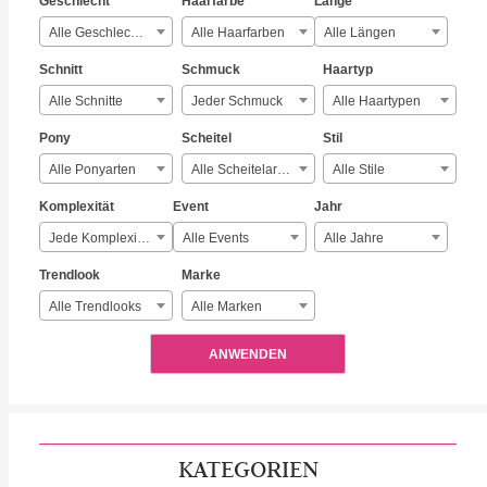
Geschlecht
Haarfarbe
Länge
Alle Geschlechter
Alle Haarfarben
Alle Längen
Schnitt
Schmuck
Haartyp
Alle Schnitte
Jeder Schmuck
Alle Haartypen
Pony
Scheitel
Stil
Alle Ponyarten
Alle Scheitelarten
Alle Stile
Komplexität
Event
Jahr
Jede Komplexität
Alle Events
Alle Jahre
Trendlook
Marke
Alle Trendlooks
Alle Marken
ANWENDEN
KATEGORIEN