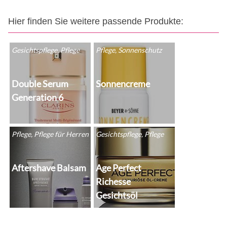
Hier finden Sie weitere passende Produkte:
Gesichtspflege, Pflege
Pflege, Sonnenschutz
Double Serum
Sonnencreme
Generation 6
Pflege, Pflege für Herren
Gesichtspflege, Pflege
Aftershave Balsam
Age Perfect
Richesse
Gesichtsöl