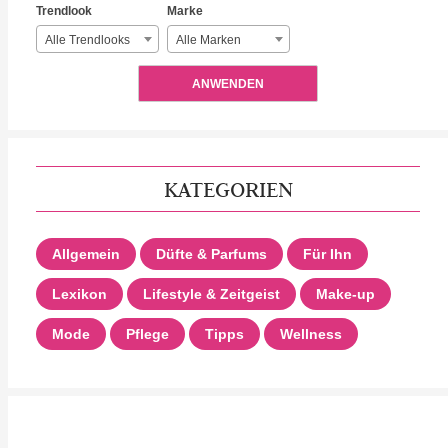
Trendlook
Marke
Alle Trendlooks
Alle Marken
ANWENDEN
KATEGORIEN
Allgemein
Düfte & Parfums
Für Ihn
Lexikon
Lifestyle & Zeitgeist
Make-up
Mode
Pflege
Tipps
Wellness