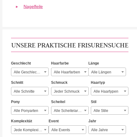
Nagelfeile
UNSERE PRAKTISCHE FRISURENSUCHE
Geschlecht
Haarfarbe
Länge
Alle Geschlechter
Alle Haarfarben
Alle Längen
Schnitt
Schmuck
Haartyp
Alle Schnitte
Jeder Schmuck
Alle Haartypen
Pony
Scheitel
Stil
Alle Ponyarten
Alle Scheitelarten
Alle Stile
Komplexität
Event
Jahr
Jede Komplexität
Alle Events
Alle Jahre