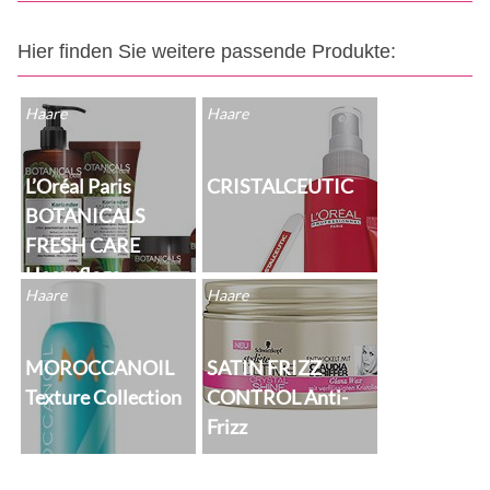
Hier finden Sie weitere passende Produkte:
Haare
Haare
L’Oréal Paris
CRISTALCEUTIC
BOTANICALS
FRESH CARE
Haarpflege
Haare
Haare
MOROCCANOIL
SATIN FRIZZ
Texture Collection
CONTROL Anti-
Frizz