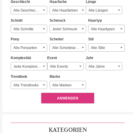
Geschlecht
Haarfarbe
Länge
Alle Geschlechter
Alle Haarfarben
Alle Längen
Schnitt
Schmuck
Haartyp
Alle Schnitte
Jeder Schmuck
Alle Haartypen
Pony
Scheitel
Stil
Alle Ponyarten
Alle Scheitelarten
Alle Stile
Komplexität
Event
Jahr
Jede Komplexität
Alle Events
Alle Jahre
Trendlook
Marke
Alle Trendlooks
Alle Marken
ANWENDEN
KATEGORIEN