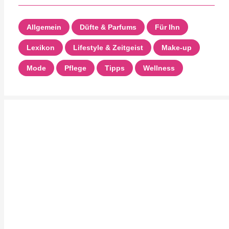
Allgemein
Düfte & Parfums
Für Ihn
Lexikon
Lifestyle & Zeitgeist
Make-up
Mode
Pflege
Tipps
Wellness