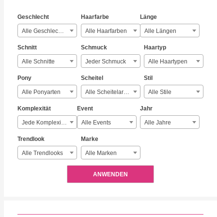
Geschlecht
Haarfarbe
Länge
Alle Geschlechter
Alle Haarfarben
Alle Längen
Schnitt
Schmuck
Haartyp
Alle Schnitte
Jeder Schmuck
Alle Haartypen
Pony
Scheitel
Stil
Alle Ponyarten
Alle Scheitelarten
Alle Stile
Komplexität
Event
Jahr
Jede Komplexität
Alle Events
Alle Jahre
Trendlook
Marke
Alle Trendlooks
Alle Marken
ANWENDEN