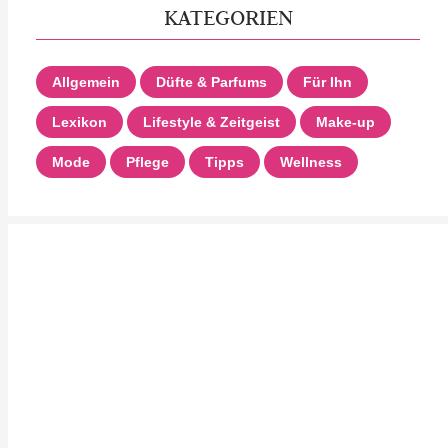
KATEGORIEN
Allgemein
Düfte & Parfums
Für Ihn
Lexikon
Lifestyle & Zeitgeist
Make-up
Mode
Pflege
Tipps
Wellness