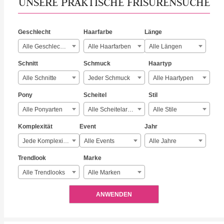
UNSERE PRAKTISCHE FRISURENSUCHE
Geschlecht
Haarfarbe
Länge
Alle Geschlechter
Alle Haarfarben
Alle Längen
Schnitt
Schmuck
Haartyp
Alle Schnitte
Jeder Schmuck
Alle Haartypen
Pony
Scheitel
Stil
Alle Ponyarten
Alle Scheitelarten
Alle Stile
Komplexität
Event
Jahr
Jede Komplexität
Alle Events
Alle Jahre
Trendlook
Marke
Alle Trendlooks
Alle Marken
ANWENDEN