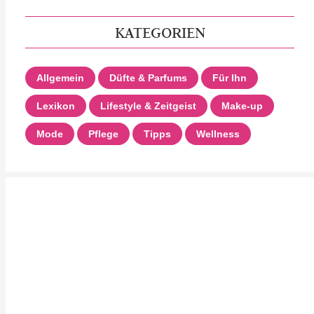
KATEGORIEN
Allgemein
Düfte & Parfums
Für Ihn
Lexikon
Lifestyle & Zeitgeist
Make-up
Mode
Pflege
Tipps
Wellness