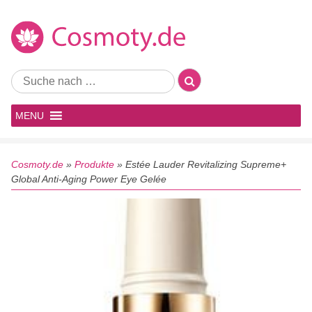
MENU
Cosmoty.de
»
Produkte
»
Estée Lauder Revitalizing Supreme+
Global Anti-Aging Power Eye Gelée