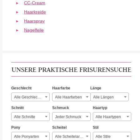
CC-Cream
Haarkreide
Haarspray
Nagelfeile
UNSERE PRAKTISCHE FRISURENSUCHE
Geschlecht
Haarfarbe
Länge
Alle Geschlechter
Alle Haarfarben
Alle Längen
Schnitt
Schmuck
Haartyp
Alle Schnitte
Jeder Schmuck
Alle Haartypen
Pony
Scheitel
Stil
Alle Ponyarten
Alle Scheitelarten
Alle Stile