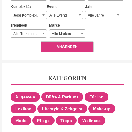
Komplexität
Event
Jahr
Jede Komplexität
Alle Events
Alle Jahre
Trendlook
Marke
Alle Trendlooks
Alle Marken
ANWENDEN
KATEGORIEN
Allgemein
Düfte & Parfums
Für Ihn
Lexikon
Lifestyle & Zeitgeist
Make-up
Mode
Pflege
Tipps
Wellness