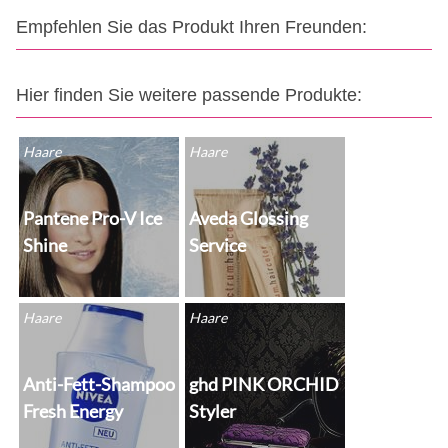
Empfehlen Sie das Produkt Ihren Freunden:
Hier finden Sie weitere passende Produkte:
Haare
Haare
Pantene Pro-V Ice
Aveda Glossing
Shine
Service
Haare
Haare
Anti-Fett-Shampoo
ghd PINK ORCHID
Fresh Energy
Styler