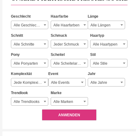
Geschlecht
Haarfarbe
Länge
Alle Geschlechter
Alle Haarfarben
Alle Längen
Schnitt
Schmuck
Haartyp
Alle Schnitte
Jeder Schmuck
Alle Haartypen
Pony
Scheitel
Stil
Alle Ponyarten
Alle Scheitelarten
Alle Stile
Komplexität
Event
Jahr
Jede Komplexität
Alle Events
Alle Jahre
Trendlook
Marke
Alle Trendlooks
Alle Marken
ANWENDEN