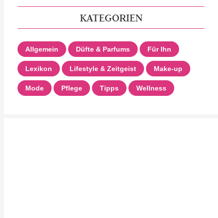
KATEGORIEN
Allgemein
Düfte & Parfums
Für Ihn
Lexikon
Lifestyle & Zeitgeist
Make-up
Mode
Pflege
Tipps
Wellness