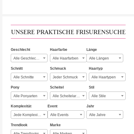
UNSERE PRAKTISCHE FRISURENSUCHE
Geschlecht
Haarfarbe
Länge
Alle Geschlechter
Alle Haarfarben
Alle Längen
Schnitt
Schmuck
Haartyp
Alle Schnitte
Jeder Schmuck
Alle Haartypen
Pony
Scheitel
Stil
Alle Ponyarten
Alle Scheitelarten
Alle Stile
Komplexität
Event
Jahr
Jede Komplexität
Alle Events
Alle Jahre
Trendlook
Marke
Alle Trendlooks
Alle Marken