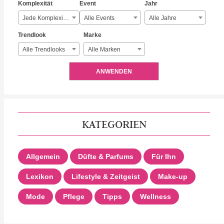
Komplexität
Event
Jahr
Jede Komplexität
Alle Events
Alle Jahre
Trendlook
Marke
Alle Trendlooks
Alle Marken
ANWENDEN
KATEGORIEN
Allgemein
Düfte & Parfums
Für Ihn
Lexikon
Lifestyle & Zeitgeist
Make-up
Mode
Pflege
Tipps
Wellness