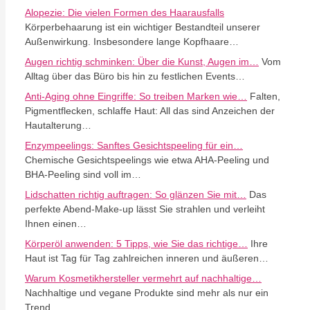
Alopezie: Die vielen Formen des Haarausfalls
Körperbehaarung ist ein wichtiger Bestandteil unserer
Außenwirkung. Insbesondere lange Kopfhaare…
Augen richtig schminken: Über die Kunst, Augen im…
Vom
Alltag über das Büro bis hin zu festlichen Events…
Anti-Aging ohne Eingriffe: So treiben Marken wie…
Falten,
Pigmentflecken, schlaffe Haut: All das sind Anzeichen der
Hautalterung…
Enzympeelings: Sanftes Gesichtspeeling für ein…
Chemische Gesichtspeelings wie etwa AHA-Peeling und
BHA-Peeling sind voll im…
Lidschatten richtig auftragen: So glänzen Sie mit…
Das
perfekte Abend-Make-up lässt Sie strahlen und verleiht
Ihnen einen…
Körperöl anwenden: 5 Tipps, wie Sie das richtige…
Ihre
Haut ist Tag für Tag zahlreichen inneren und äußeren…
Warum Kosmetikhersteller vermehrt auf nachhaltige…
Nachhaltige und vegane Produkte sind mehr als nur ein
Trend.…