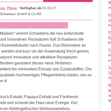
M
v
ege
,
Pflege
⋅ Verfügbar ab
01.03.17
 Schaeben GmbH & Co.KG
K
r
i
P
 Masken“ vereint Schaebens die neu entwickelte
E
 und innovativen Rezepturen holt Schaebens die
E
m Kosmetikstudio nach Hause. Das Besondere an
F
werden erst kurz vor der Anwendung frisch gemixt.
G
dadurch innovative und attraktive Rezepturen
e
Außerdem garantiert dieses neue Verfahren
S
samkeit bei minimalem Einsatz von Zusatzstoffen. Die
S
litativ hochwertiges Pflegeerlebnis bieten, wie es
O
e it!
M
B
a
kirsch-Extrakt, Papaya-Extrakt und Panthenol
M
belebt und schenkt der Haut neue Energie. Der
et ein frühlingsfrisches Wellnesserlebnis.