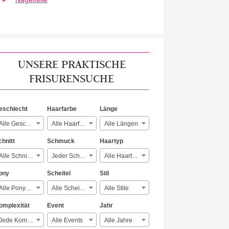
UNSERE PRAKTISCHE
FRISURENSUCHE
eschlecht
Haarfarbe
Länge
Alle Geschlechter
Alle Haarfarben
Alle Längen
chnitt
Schmuck
Haartyp
Alle Schnitte
Jeder Schmuck
Alle Haartypen
ony
Scheitel
Stil
Alle Ponyarten
Alle Scheitelarten
Alle Stile
omplexität
Event
Jahr
Jede Komplexität
Alle Events
Alle Jahre