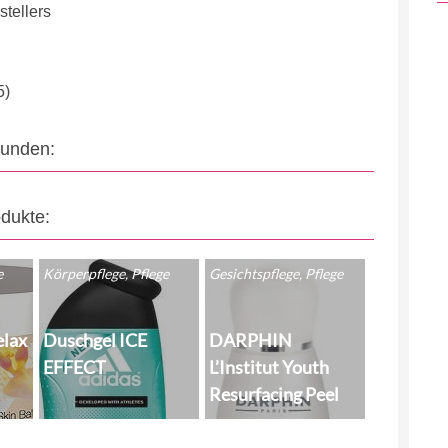
tellers
5)
eunden:
odukte:
e
Körperpflege, Pflege
Gesichtspflege, Pflege
elax
Duschgel ICE
DARPHIN
EFFECT
L’Institut Youth
Resurfacing Peel