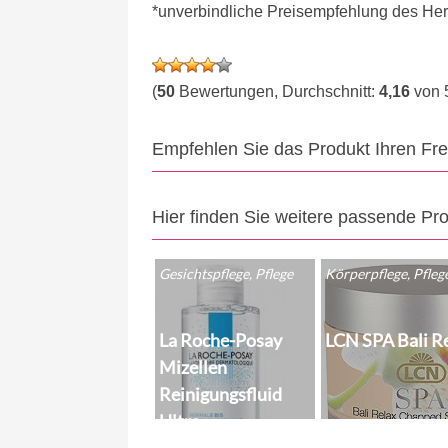
*unverbindliche Preisempfehlung des Hers
(
50
Bewertungen, Durchschnitt:
4,16
von 
Empfehlen Sie das Produkt Ihren Fr
Hier finden Sie weitere passende Pr
Gesichtspflege, Pflege
Körperpflege, Pfleg
La Roche-Posay
LCN SPA Bali R
Mizellen
Reinigungsfluid
Ultra