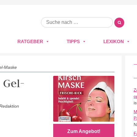
RATGEBER
TIPPS
LEXIKON
el-Maske
 Gel-
Z
o
i
 Redaktion
M
P
N
Zum Angebot!
F