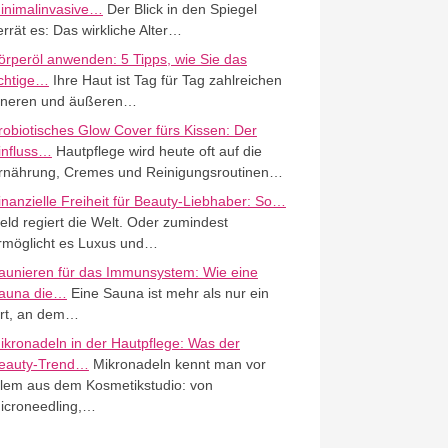
inimalinvasive…
Der Blick in den Spiegel
errät es: Das wirkliche Alter…
örperöl anwenden: 5 Tipps, wie Sie das
ichtige…
Ihre Haut ist Tag für Tag zahlreichen
nneren und äußeren…
robiotisches Glow Cover fürs Kissen: Der
influss…
Hautpflege wird heute oft auf die
rnährung, Cremes und Reinigungsroutinen…
inanzielle Freiheit für Beauty-Liebhaber: So…
eld regiert die Welt. Oder zumindest
rmöglicht es Luxus und…
aunieren für das Immunsystem: Wie eine
auna die…
Eine Sauna ist mehr als nur ein
rt, an dem…
ikronadeln in der Hautpflege: Was der
eauty-Trend…
Mikronadeln kennt man vor
llem aus dem Kosmetikstudio: von
icroneedling,…