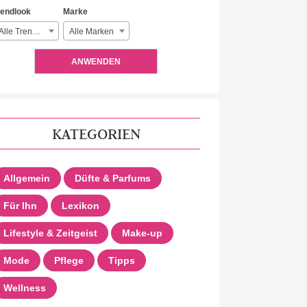
rendlook
Marke
Alle Trendlooks
Alle Marken
ANWENDEN
KATEGORIEN
Allgemein
Düfte & Parfums
Für Ihn
Lexikon
Lifestyle & Zeitgeist
Make-up
Mode
Pflege
Tipps
Wellness