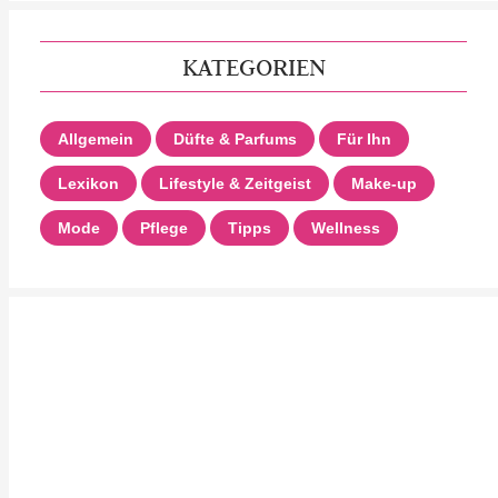
KATEGORIEN
Allgemein
Düfte & Parfums
Für Ihn
Lexikon
Lifestyle & Zeitgeist
Make-up
Mode
Pflege
Tipps
Wellness