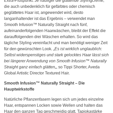
Extra-Pluspunkt: Je häufiger die glättende Stylingcreme,
die auch unbedenklich für gefärbtes oder chemisch
geglättetes Haar ist, angewendet wird, desto
langanhaltender ist das Ergebnis – verwendet man
Smooth Infusion™ Naturally Straight nach fünf,
aufeinanderfolgenden Haarwäschen, bleibt der Effekt die
darauffolgenden drei Wäschen erhalten. So wird das
tägliche Styling vereinfacht und man benötigt weniger Zeit
für den gewünschten Look. „
Es ist wirklich unglaublich:
Selbst widerspenstiges und stark gelocktes Haar lässt sich
bei längerer Anwendung von Smooth Infusion™ Naturally
Straight ganz einfach glätten
„, so Tippi Shorter, Aveda
Global Artistic Director Textured Hair.
Smooth Infusion™ Naturally Straight – Die
Hauptwirkstoffe
Natürliche Pflanzenfasern legen sich um jedes einzelne
Haar, entspannen Locken sowie Wellen und halten das
Haar den ganzen Tag geschmeidig glatt. Tapiokastärke