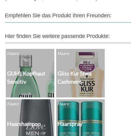
Empfehlen Sie das Produkt Ihren Freunden:
Hier finden Sie weitere passende Produkte:
Haare
Haare
GUHL Kopfhaut
Gliss Kur Shea
Sensitiv
Cashmere
Haare
Haare
Haarshampoo
Haarspray