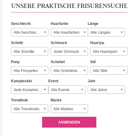
UNSERE PRAKTISCHE FRISURENSUCHE
Geschlecht
Haarfarbe
Länge
Alle Geschlechter
Alle Haarfarben
Alle Längen
Schnitt
Schmuck
Haartyp
Alle Schnitte
Jeder Schmuck
Alle Haartypen
Pony
Scheitel
Stil
Alle Ponyarten
Alle Scheitelarten
Alle Stile
Komplexität
Event
Jahr
Jede Komplexität
Alle Events
Alle Jahre
Trendlook
Marke
Alle Trendlooks
Alle Marken
ANWENDEN