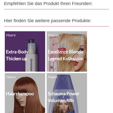
Empfehlen Sie das Produkt Ihren Freunden:
Hier finden Sie weitere passende Produkte:
Haare
Haare
Extra-Body
Excellence Blonde
Thicken up
Legend Kollektion
Haare
Haare
Haarshampoo
Schauma Power
Volumen 48h