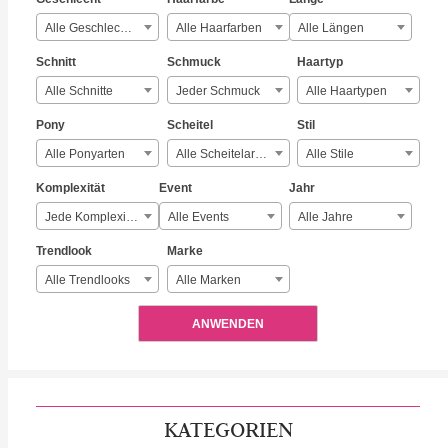
Alle Geschlechter
Alle Haarfarben
Alle Längen
Schnitt
Schmuck
Haartyp
Alle Schnitte
Jeder Schmuck
Alle Haartypen
Pony
Scheitel
Stil
Alle Ponyarten
Alle Scheitelarten
Alle Stile
Komplexität
Event
Jahr
Jede Komplexität
Alle Events
Alle Jahre
Trendlook
Marke
Alle Trendlooks
Alle Marken
ANWENDEN
KATEGORIEN