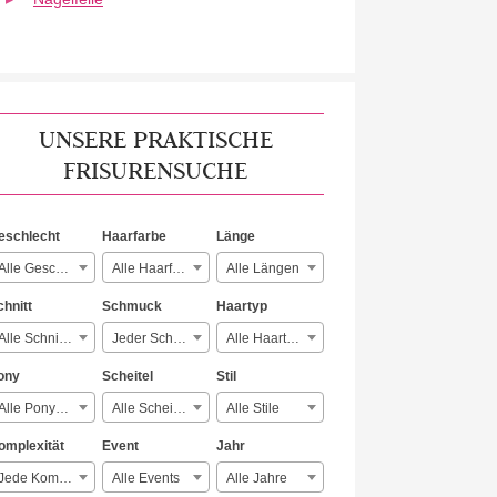
UNSERE PRAKTISCHE
FRISURENSUCHE
eschlecht
Haarfarbe
Länge
Alle Geschlechter
Alle Haarfarben
Alle Längen
chnitt
Schmuck
Haartyp
Alle Schnitte
Jeder Schmuck
Alle Haartypen
ony
Scheitel
Stil
Alle Ponyarten
Alle Scheitelarten
Alle Stile
omplexität
Event
Jahr
Jede Komplexität
Alle Events
Alle Jahre