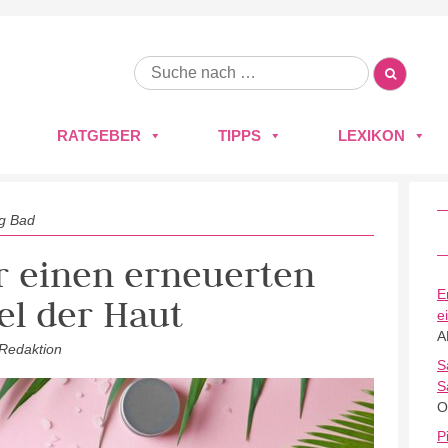
RATGEBER
TIPPS
LEXIKON
ig Bad
ür einen erneuerten
E
l der Haut
e
A
 Redaktion
S
S
O
P