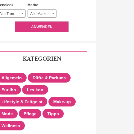
rendlook
Marke
Alle Trendlooks
Alle Marken
ANWENDEN
KATEGORIEN
Allgemein
Düfte & Parfums
Für Ihn
Lexikon
Lifestyle & Zeitgeist
Make-up
Mode
Pflege
Tipps
Wellness