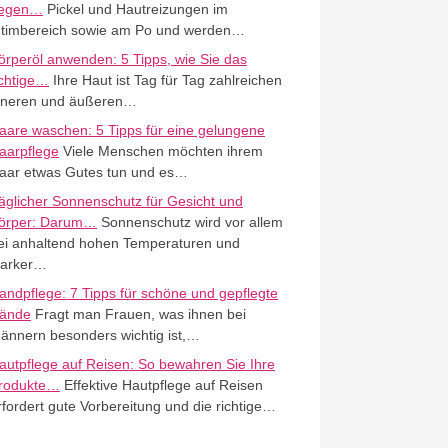
egen…
Pickel und Hautreizungen im
ntimbereich sowie am Po und werden…
örperöl anwenden: 5 Tipps, wie Sie das
ichtige…
Ihre Haut ist Tag für Tag zahlreichen
nneren und äußeren…
aare waschen: 5 Tipps für eine gelungene
aarpflege
Viele Menschen möchten ihrem
aar etwas Gutes tun und es…
äglicher Sonnenschutz für Gesicht und
örper: Darum…
Sonnenschutz wird vor allem
ei anhaltend hohen Temperaturen und
tarker…
andpflege: 7 Tipps für schöne und gepflegte
ände
Fragt man Frauen, was ihnen bei
ännern besonders wichtig ist,…
autpflege auf Reisen: So bewahren Sie Ihre
rodukte…
Effektive Hautpflege auf Reisen
rfordert gute Vorbereitung und die richtige…