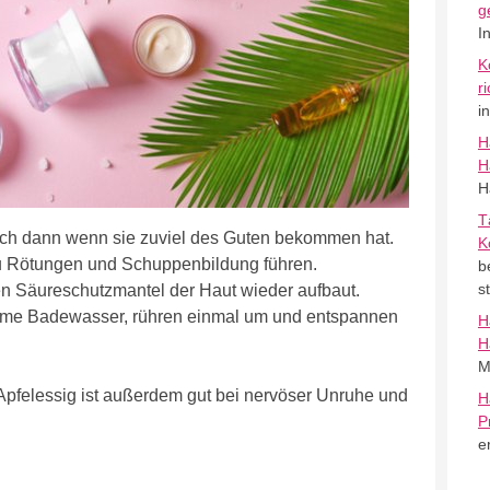
g
I
K
r
i
H
H
H
T
lich dann wenn sie zuviel des Guten bekommen hat.
K
 Rötungen und Schuppenbildung führen.
b
s
den Säureschutzmantel der Haut wieder aufbaut.
arme Badewasser, rühren einmal um und entspannen
H
H
M
Apfelessig ist außerdem gut bei nervöser Unruhe und
H
P
e