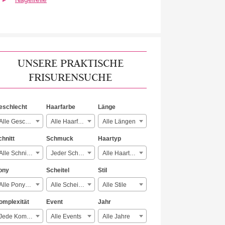
UNSERE PRAKTISCHE
FRISURENSUCHE
eschlecht
Haarfarbe
Länge
Alle Geschlechter
Alle Haarfarben
Alle Längen
chnitt
Schmuck
Haartyp
Alle Schnitte
Jeder Schmuck
Alle Haartypen
ony
Scheitel
Stil
Alle Ponyarten
Alle Scheitelarten
Alle Stile
omplexität
Event
Jahr
Jede Komplexität
Alle Events
Alle Jahre