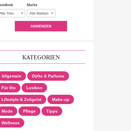
rendlook
Marke
Alle Trendlooks
Alle Marken
ANWENDEN
KATEGORIEN
Allgemein
Düfte & Parfums
Für Ihn
Lexikon
Lifestyle & Zeitgeist
Make-up
Mode
Pflege
Tipps
Wellness