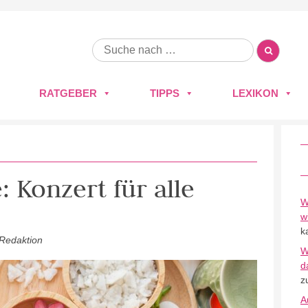
RATGEBER
TIPPS
LEXIKON
 Konzert für alle
W
w
k
 Redaktion
W
d
z
A