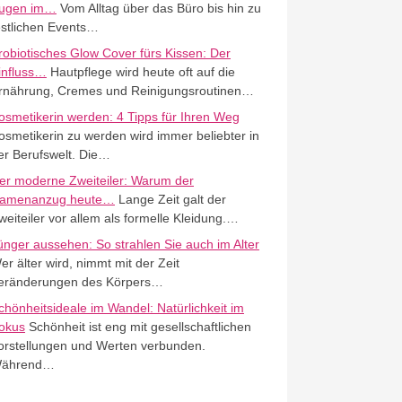
ugen im…
Vom Alltag über das Büro bis hin zu
estlichen Events…
robiotisches Glow Cover fürs Kissen: Der
influss…
Hautpflege wird heute oft auf die
rnährung, Cremes und Reinigungsroutinen…
osmetikerin werden: 4 Tipps für Ihren Weg
osmetikerin zu werden wird immer beliebter in
er Berufswelt. Die…
er moderne Zweiteiler: Warum der
amenanzug heute…
Lange Zeit galt der
weiteiler vor allem als formelle Kleidung.…
ünger aussehen: So strahlen Sie auch im Alter
er älter wird, nimmt mit der Zeit
eränderungen des Körpers…
chönheitsideale im Wandel: Natürlichkeit im
okus
Schönheit ist eng mit gesellschaftlichen
orstellungen und Werten verbunden.
ährend…