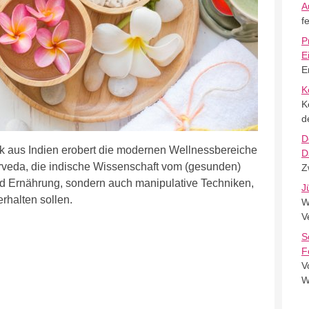
A
f
P
E
E
K
K
d
D
k aus Indien erobert die modernen Wellnessbereiche
D
yurveda, die indische Wissenschaft vom (gesunden)
Z
d Ernährung, sondern auch manipulative Techniken,
J
rhalten sollen.
W
V
S
F
V
W