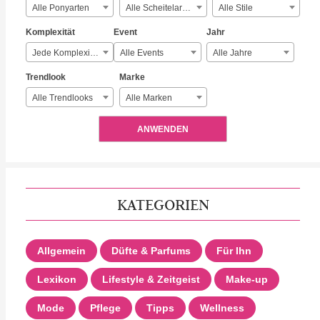
Alle Ponyarten
Alle Scheitelarten
Alle Stile
Komplexität
Event
Jahr
Jede Komplexität
Alle Events
Alle Jahre
Trendlook
Marke
Alle Trendlooks
Alle Marken
ANWENDEN
KATEGORIEN
Allgemein
Düfte & Parfums
Für Ihn
Lexikon
Lifestyle & Zeitgeist
Make-up
Mode
Pflege
Tipps
Wellness