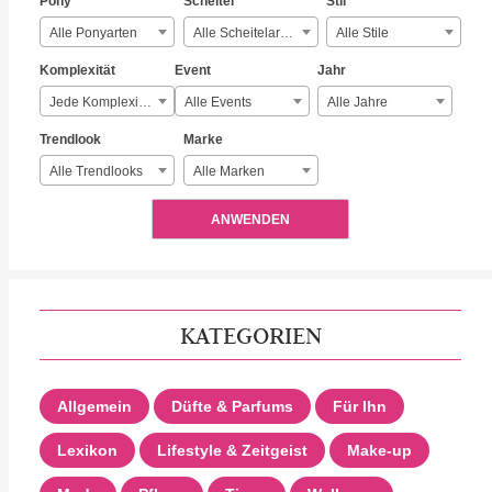
Pony
Scheitel
Stil
Alle Ponyarten
Alle Scheitelarten
Alle Stile
Komplexität
Event
Jahr
Jede Komplexität
Alle Events
Alle Jahre
Trendlook
Marke
Alle Trendlooks
Alle Marken
ANWENDEN
KATEGORIEN
Allgemein
Düfte & Parfums
Für Ihn
Lexikon
Lifestyle & Zeitgeist
Make-up