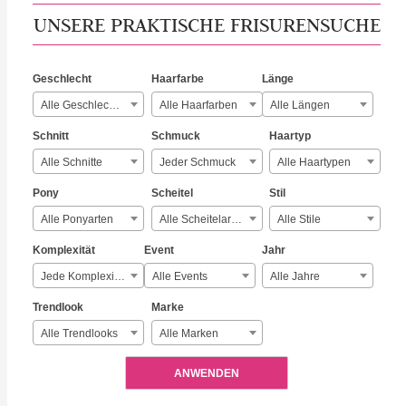
UNSERE PRAKTISCHE FRISURENSUCHE
Geschlecht
Haarfarbe
Länge
Alle Geschlechter
Alle Haarfarben
Alle Längen
Schnitt
Schmuck
Haartyp
Alle Schnitte
Jeder Schmuck
Alle Haartypen
Pony
Scheitel
Stil
Alle Ponyarten
Alle Scheitelarten
Alle Stile
Komplexität
Event
Jahr
Jede Komplexität
Alle Events
Alle Jahre
Trendlook
Marke
Alle Trendlooks
Alle Marken
ANWENDEN