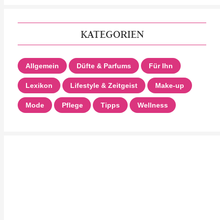
KATEGORIEN
Allgemein
Düfte & Parfums
Für Ihn
Lexikon
Lifestyle & Zeitgeist
Make-up
Mode
Pflege
Tipps
Wellness