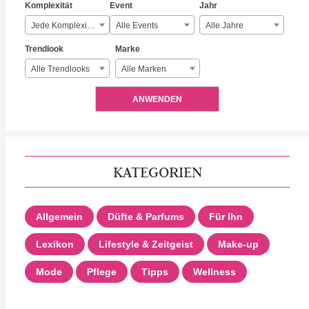
Komplexität
Event
Jahr
Jede Komplexität
Alle Events
Alle Jahre
Trendlook
Marke
Alle Trendlooks
Alle Marken
ANWENDEN
KATEGORIEN
Allgemein
Düfte & Parfums
Für Ihn
Lexikon
Lifestyle & Zeitgeist
Make-up
Mode
Pflege
Tipps
Wellness