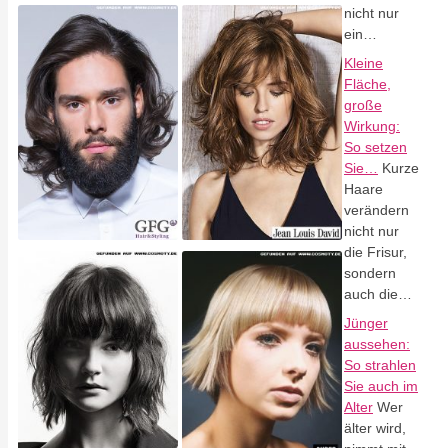
nicht nur
ein…
Kleine
Fläche,
große
Wirkung:
So setzen
Sie…
Kurze
Haare
verändern
nicht nur
die Frisur,
sondern
auch die…
Jünger
aussehen:
So strahlen
Sie auch im
Alter
Wer
älter wird,