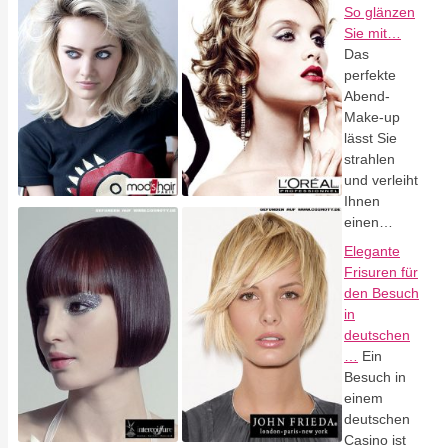
So glänzen
Sie mit…
Das
perfekte
Abend-
Make-up
lässt Sie
strahlen
und verleiht
Ihnen
einen…
Elegante
Frisuren für
den Besuch
in
deutschen
…
Ein
Besuch in
einem
deutschen
Casino ist