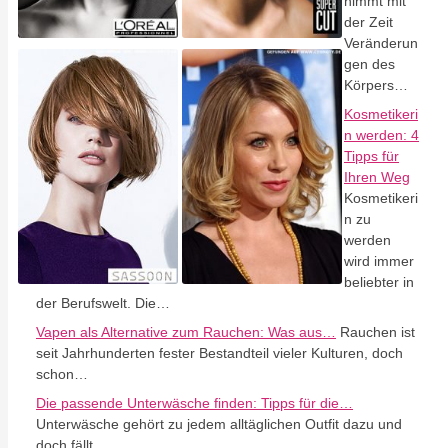
nimmt mit
der Zeit
Veränderun
gen des
Körpers…
Kosmetikeri
n werden: 4
Tipps für
Ihren Weg
Kosmetikeri
n zu
werden
wird immer
beliebter in
der Berufswelt. Die…
Vapen als Alternative zum Rauchen: Was aus…
Rauchen ist
seit Jahrhunderten fester Bestandteil vieler Kulturen, doch
schon…
Die passende Unterwäsche finden: Tipps für die…
Unterwäsche gehört zu jedem alltäglichen Outfit dazu und
doch fällt…