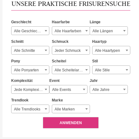
UNSERE PRAKTISCHE FRISURENSUCHE
Geschlecht
Haarfarbe
Länge
Alle Geschlechter
Alle Haarfarben
Alle Längen
Schnitt
Schmuck
Haartyp
Alle Schnitte
Jeder Schmuck
Alle Haartypen
Pony
Scheitel
Stil
Alle Ponyarten
Alle Scheitelarten
Alle Stile
Komplexität
Event
Jahr
Jede Komplexität
Alle Events
Alle Jahre
Trendlook
Marke
Alle Trendlooks
Alle Marken
ANWENDEN