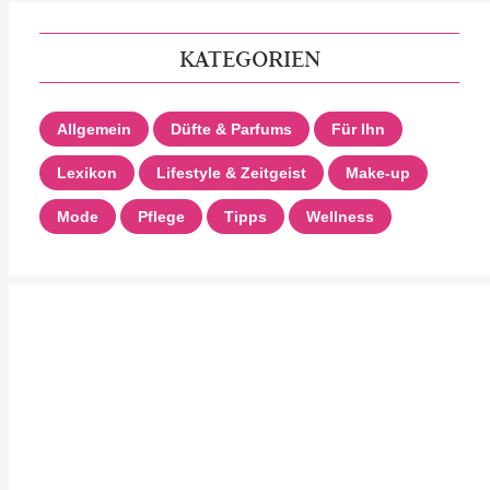
KATEGORIEN
Allgemein
Düfte & Parfums
Für Ihn
Lexikon
Lifestyle & Zeitgeist
Make-up
Mode
Pflege
Tipps
Wellness