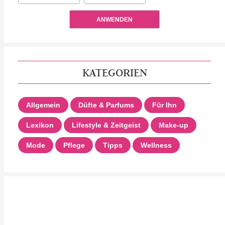
ANWENDEN
KATEGORIEN
Allgemein
Düfte & Parfums
Für Ihn
Lexikon
Lifestyle & Zeitgeist
Make-up
Mode
Pflege
Tipps
Wellness