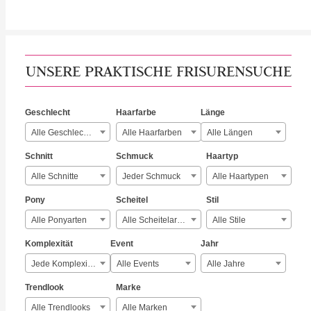
UNSERE PRAKTISCHE FRISURENSUCHE
Geschlecht
Haarfarbe
Länge
Alle Geschlechter
Alle Haarfarben
Alle Längen
Schnitt
Schmuck
Haartyp
Alle Schnitte
Jeder Schmuck
Alle Haartypen
Pony
Scheitel
Stil
Alle Ponyarten
Alle Scheitelarten
Alle Stile
Komplexität
Event
Jahr
Jede Komplexität
Alle Events
Alle Jahre
Trendlook
Marke
Alle Trendlooks
Alle Marken