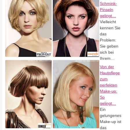
Schmink-
Pinseln
gelingt…
Vielleicht
kennen Sie
das
Problem:
Sie geben
sich bei
Ihrem…
Von der
Hautpflege
zum
perfekten
Make-up:
So
gelingt…
Ein
gelungenes
Make-up ist
das