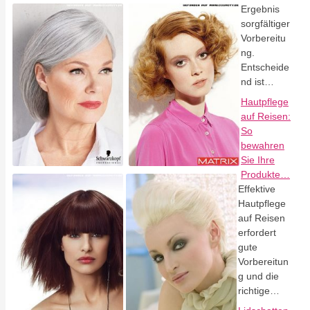
Ergebnis
sorgfältiger
Vorbereitu
ng.
Entscheide
nd ist…
Hautpflege
auf Reisen:
So
bewahren
Sie Ihre
Produkte…
Effektive
Hautpflege
auf Reisen
erfordert
gute
Vorbereitun
g und die
richtige…