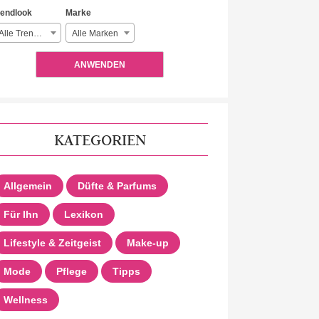
rendlook
Marke
Alle Trendlooks
Alle Marken
ANWENDEN
KATEGORIEN
Allgemein
Düfte & Parfums
Für Ihn
Lexikon
Lifestyle & Zeitgeist
Make-up
Mode
Pflege
Tipps
Wellness