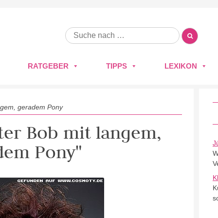
RATGEBER
TIPPS
LEXIKON
angem, geradem Pony
kter Bob mit langem,
J
dem Pony"
W
V
K
K
s