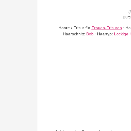
(
Durch
Haare / Frisur für
Frauen-Frisuren
⋅
Ha
Haarschnitt:
Bob
⋅
Haartyp:
Lockige 