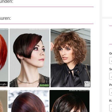
eunden:
suren:
G
S
P
K