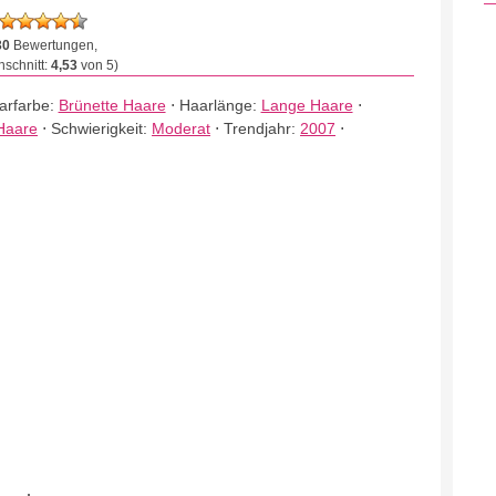
30
Bewertungen,
schnitt:
4,53
von 5)
arfarbe:
Brünette Haare
⋅
Haarlänge:
Lange Haare
⋅
Haare
⋅
Schwierigkeit:
Moderat
⋅
Trendjahr:
2007
⋅