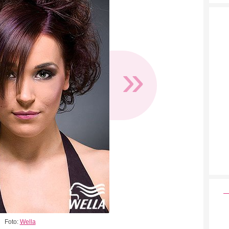
»
Foto:
Wella