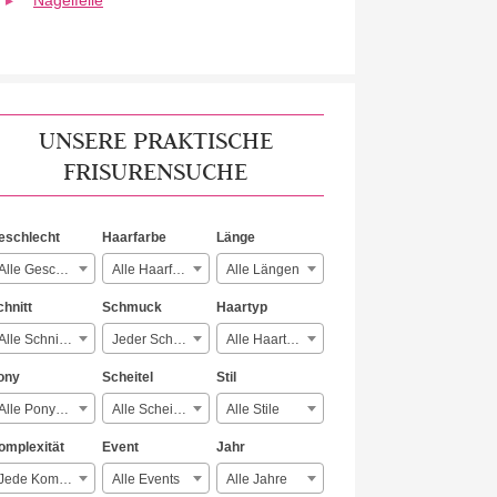
Nagelfeile
UNSERE PRAKTISCHE
FRISURENSUCHE
eschlecht
Haarfarbe
Länge
Alle Geschlechter
Alle Haarfarben
Alle Längen
chnitt
Schmuck
Haartyp
Alle Schnitte
Jeder Schmuck
Alle Haartypen
ony
Scheitel
Stil
Alle Ponyarten
Alle Scheitelarten
Alle Stile
omplexität
Event
Jahr
Jede Komplexität
Alle Events
Alle Jahre