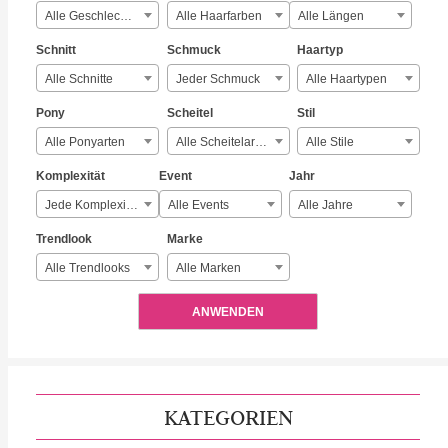
Alle Geschlechter
Alle Haarfarben
Alle Längen
Schnitt
Schmuck
Haartyp
Alle Schnitte
Jeder Schmuck
Alle Haartypen
Pony
Scheitel
Stil
Alle Ponyarten
Alle Scheitelarten
Alle Stile
Komplexität
Event
Jahr
Jede Komplexität
Alle Events
Alle Jahre
Trendlook
Marke
Alle Trendlooks
Alle Marken
ANWENDEN
KATEGORIEN