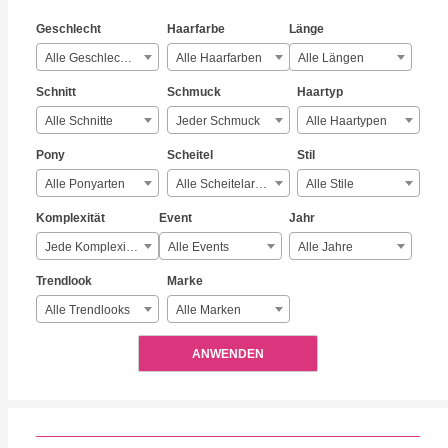
Geschlecht
Haarfarbe
Länge
Alle Geschlechter
Alle Haarfarben
Alle Längen
Schnitt
Schmuck
Haartyp
Alle Schnitte
Jeder Schmuck
Alle Haartypen
Pony
Scheitel
Stil
Alle Ponyarten
Alle Scheitelarten
Alle Stile
Komplexität
Event
Jahr
Jede Komplexität
Alle Events
Alle Jahre
Trendlook
Marke
Alle Trendlooks
Alle Marken
ANWENDEN