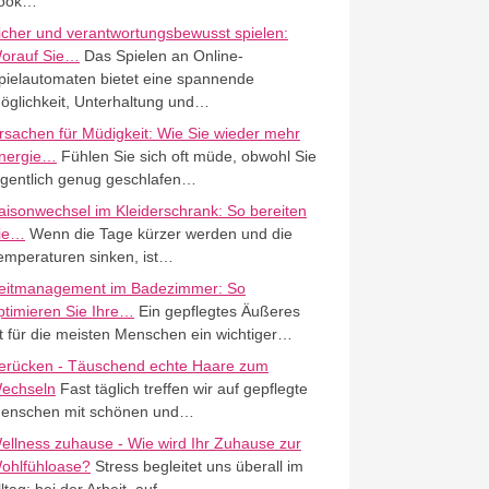
ook…
icher und verantwortungsbewusst spielen:
orauf Sie…
Das Spielen an Online-
pielautomaten bietet eine spannende
öglichkeit, Unterhaltung und…
rsachen für Müdigkeit: Wie Sie wieder mehr
nergie…
Fühlen Sie sich oft müde, obwohl Sie
igentlich genug geschlafen…
aisonwechsel im Kleiderschrank: So bereiten
ie…
Wenn die Tage kürzer werden und die
emperaturen sinken, ist…
eitmanagement im Badezimmer: So
ptimieren Sie Ihre…
Ein gepflegtes Äußeres
st für die meisten Menschen ein wichtiger…
erücken - Täuschend echte Haare zum
echseln
Fast täglich treffen wir auf gepflegte
enschen mit schönen und…
ellness zuhause - Wie wird Ihr Zuhause zur
ohlfühloase?
Stress begleitet uns überall im