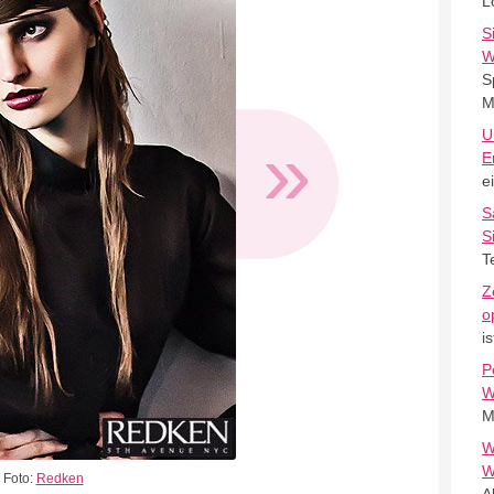
L
S
W
S
M
»
U
E
e
S
S
T
Z
o
i
P
W
M
W
W
Foto:
Redken