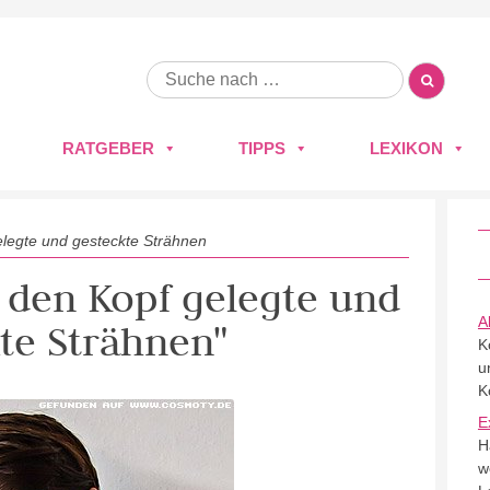
RATGEBER
TIPPS
LEXIKON
legte und gesteckte Strähnen
 den Kopf gelegte und
A
te Strähnen"
K
u
K
E
H
w