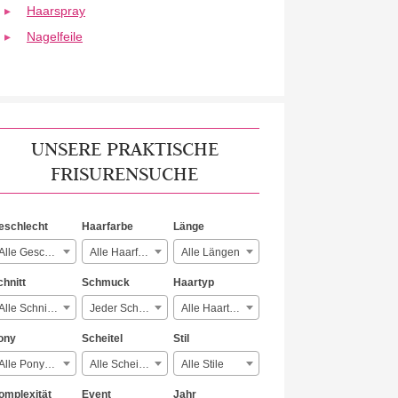
Haarspray
Nagelfeile
UNSERE PRAKTISCHE
FRISURENSUCHE
eschlecht
Haarfarbe
Länge
Alle Geschlechter
Alle Haarfarben
Alle Längen
chnitt
Schmuck
Haartyp
Alle Schnitte
Jeder Schmuck
Alle Haartypen
ony
Scheitel
Stil
Alle Ponyarten
Alle Scheitelarten
Alle Stile
omplexität
Event
Jahr