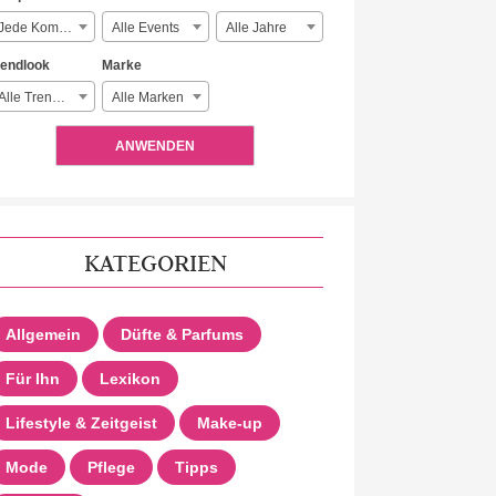
Jede Komplexität
Alle Events
Alle Jahre
rendlook
Marke
Alle Trendlooks
Alle Marken
ANWENDEN
KATEGORIEN
Allgemein
Düfte & Parfums
Für Ihn
Lexikon
Lifestyle & Zeitgeist
Make-up
Mode
Pflege
Tipps