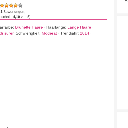
A
21
Bewertungen,
schnitt:
4,10
von 5)
arfarbe:
Brünette Haare
⋅
Haarlänge:
Lange Haare
⋅
frisuren
Schwierigkeit:
Moderat
⋅
Trendjahr:
2014
⋅