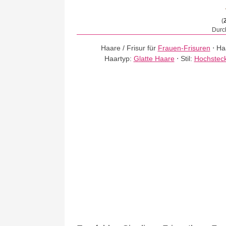
(
Durch
Haare / Frisur für
Frauen-Frisuren
⋅
Ha
Haartyp:
Glatte Haare
⋅
Stil:
Hochsteck