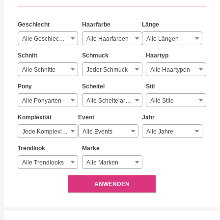
Geschlecht
Haarfarbe
Länge
Alle Geschlechter
Alle Haarfarben
Alle Längen
Schnitt
Schmuck
Haartyp
Alle Schnitte
Jeder Schmuck
Alle Haartypen
Pony
Scheitel
Stil
Alle Ponyarten
Alle Scheitelarten
Alle Stile
Komplexität
Event
Jahr
Jede Komplexität
Alle Events
Alle Jahre
Trendlook
Marke
Alle Trendlooks
Alle Marken
ANWENDEN