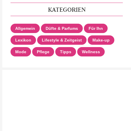
KATEGORIEN
Allgemein
Düfte & Parfums
Für Ihn
Lexikon
Lifestyle & Zeitgeist
Make-up
Mode
Pflege
Tipps
Wellness