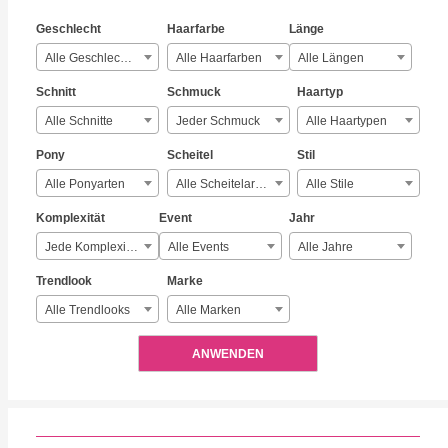
Geschlecht
Haarfarbe
Länge
Alle Geschlechter
Alle Haarfarben
Alle Längen
Schnitt
Schmuck
Haartyp
Alle Schnitte
Jeder Schmuck
Alle Haartypen
Pony
Scheitel
Stil
Alle Ponyarten
Alle Scheitelarten
Alle Stile
Komplexität
Event
Jahr
Jede Komplexität
Alle Events
Alle Jahre
Trendlook
Marke
Alle Trendlooks
Alle Marken
ANWENDEN