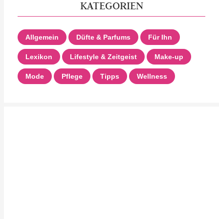
KATEGORIEN
Allgemein
Düfte & Parfums
Für Ihn
Lexikon
Lifestyle & Zeitgeist
Make-up
Mode
Pflege
Tipps
Wellness