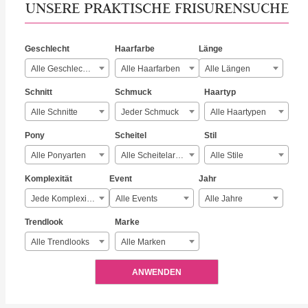
UNSERE PRAKTISCHE FRISURENSUCHE
Geschlecht
Haarfarbe
Länge
Alle Geschlechter
Alle Haarfarben
Alle Längen
Schnitt
Schmuck
Haartyp
Alle Schnitte
Jeder Schmuck
Alle Haartypen
Pony
Scheitel
Stil
Alle Ponyarten
Alle Scheitelarten
Alle Stile
Komplexität
Event
Jahr
Jede Komplexität
Alle Events
Alle Jahre
Trendlook
Marke
Alle Trendlooks
Alle Marken
ANWENDEN