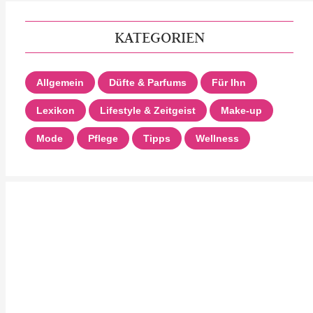
KATEGORIEN
Allgemein
Düfte & Parfums
Für Ihn
Lexikon
Lifestyle & Zeitgeist
Make-up
Mode
Pflege
Tipps
Wellness