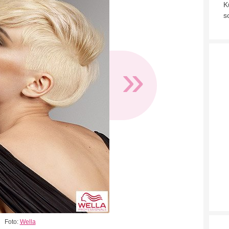
K
s
»
Foto:
Wella