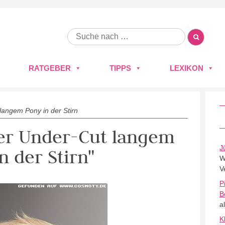
RATGEBER
TIPPS
LEXIKON
langem Pony in der Stirn
cher Under-Cut langem
J
n der Stirn"
W
V
P
B
a
K