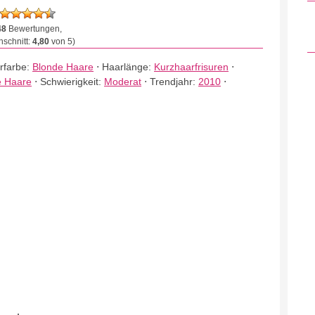
48
Bewertungen,
schnitt:
4,80
von 5)
rfarbe:
Blonde Haare
⋅
Haarlänge:
Kurzhaarfrisuren
⋅
e Haare
⋅
Schwierigkeit:
Moderat
⋅
Trendjahr:
2010
⋅