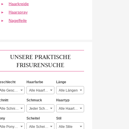
Haarkreide
Haarspray
Nagelfeile
UNSERE PRAKTISCHE
FRISURENSUCHE
eschlecht
Haarfarbe
Länge
Alle Geschlechter
Alle Haarfarben
Alle Längen
chnitt
Schmuck
Haartyp
Alle Schnitte
Jeder Schmuck
Alle Haartypen
ony
Scheitel
Stil
Alle Ponyarten
Alle Scheitelarten
Alle Stile