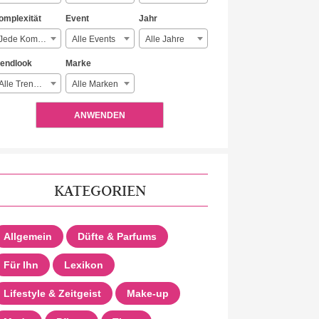
omplexität
Event
Jahr
Jede Komplexität
Alle Events
Alle Jahre
rendlook
Marke
Alle Trendlooks
Alle Marken
ANWENDEN
KATEGORIEN
Allgemein
Düfte & Parfums
Für Ihn
Lexikon
Lifestyle & Zeitgeist
Make-up