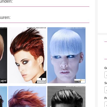
eunden:
suren:
G
S
P