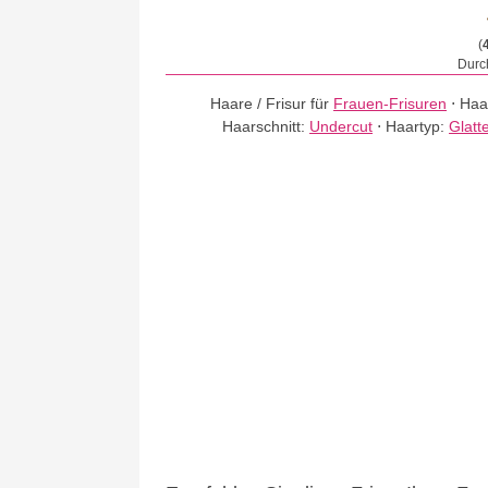
(
Durch
Haare / Frisur für
Frauen-Frisuren
⋅
Haa
Haarschnitt:
Undercut
⋅
Haartyp:
Glatt