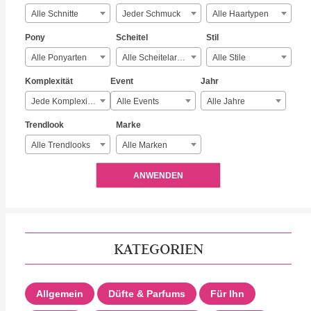
Alle Schnitte
Jeder Schmuck
Alle Haartypen
Pony
Scheitel
Stil
Alle Ponyarten
Alle Scheitelarten
Alle Stile
Komplexität
Event
Jahr
Jede Komplexität
Alle Events
Alle Jahre
Trendlook
Marke
Alle Trendlooks
Alle Marken
ANWENDEN
KATEGORIEN
Allgemein
Düfte & Parfums
Für Ihn