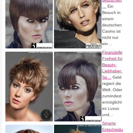
deutschen
…
Ein
Besuch in
einem
deutschen
Casino ist
nicht nur
ein…
Finanzielle
Freiheit für
Beauty-
Liebhaber:
So…
Geld
regiert die
Welt. Oder
zumindest
ermöglicht
es Luxus
und…
Smarte
Entscheidu