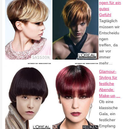
ngen für ein
gutes
Gefühl
Tagtäglich
müssen wir
Entscheidu
ngen
treffen, da
wir vor
immer
mehr…
Glamour-
Styling für
festliche
Abende:
Make-up,…
Ob eine
klassische
Gala, ein
festlicher
Empfang