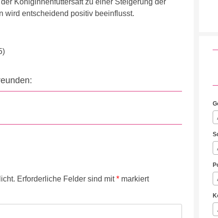
 der Königinnenfuttersaft zu einer Steigerung der
 wird entscheidend positiv beeinflusst.
5)
Freunden:
G
S
P
icht.
Erforderliche Felder sind mit
*
markiert
K