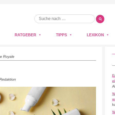
RATGEBER
TIPPS
LEXIKON
e Royale
E
 Redaktion
e
A
W
w
k
W