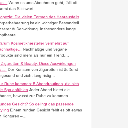
as…
Wenn es ums Abnehmen geht, fällt oft
uerst das Stichwort…
lopezie: Die vielen Formen des Haarausfalls
örperbehaarung ist ein wichtiger Bestandteil
nserer Außenwirkung. Insbesondere lange
opfhaare…
arum Kosmetikhersteller vermehrt auf
achhaltige…
Nachhaltige und vegane
rodukte sind mehr als nur ein Trend.…
-Zigaretten & Beauty: Diese Auswirkungen
at…
Der Konsum von Zigaretten ist äußerst
ngesund und zieht langfristig…
ur Ruhe kommen: 5 Abendroutinen, die sich
ie Spa anfühlen
Jeder Abend bietet die
hance, bewusst zur Ruhe zu kommen…
undes Gesicht? So gelingt das passende
tyling
Einem runden Gesicht fehlt es oft etwas
n Konturen –…