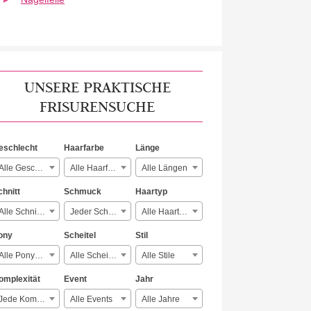
UNSERE PRAKTISCHE
FRISURENSUCHE
eschlecht
Haarfarbe
Länge
Alle Geschlechter
Alle Haarfarben
Alle Längen
chnitt
Schmuck
Haartyp
Alle Schnitte
Jeder Schmuck
Alle Haartypen
ony
Scheitel
Stil
Alle Ponyarten
Alle Scheitelarten
Alle Stile
omplexität
Event
Jahr
Jede Komplexität
Alle Events
Alle Jahre