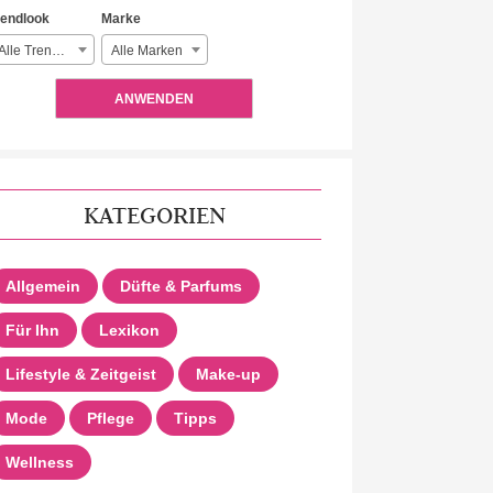
rendlook
Marke
Alle Trendlooks
Alle Marken
ANWENDEN
KATEGORIEN
Allgemein
Düfte & Parfums
Für Ihn
Lexikon
Lifestyle & Zeitgeist
Make-up
Mode
Pflege
Tipps
Wellness