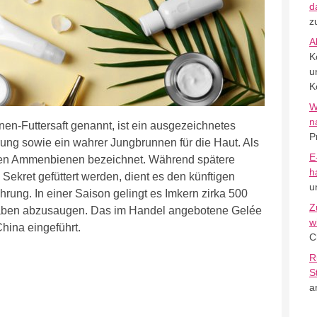
d
z
A
K
u
K
W
n
en-Futtersaft genannt, ist ein ausgezeichnetes
P
rung sowie ein wahrer Jungbrunnen für die Haut. Als
E
ngen Ammenbienen bezeichnet. Während spätere
h
 Sekret gefüttert werden, dient es den künftigen
u
rung. In einer Saison gelingt es Imkern zirka 500
Z
aben abzusaugen. Das im Handel angebotene Gelée
w
hina eingeführt.
C
R
S
a