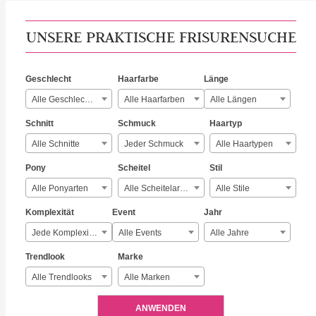
UNSERE PRAKTISCHE FRISURENSUCHE
Geschlecht
Haarfarbe
Länge
Alle Geschlechter
Alle Haarfarben
Alle Längen
Schnitt
Schmuck
Haartyp
Alle Schnitte
Jeder Schmuck
Alle Haartypen
Pony
Scheitel
Stil
Alle Ponyarten
Alle Scheitelarten
Alle Stile
Komplexität
Event
Jahr
Jede Komplexität
Alle Events
Alle Jahre
Trendlook
Marke
Alle Trendlooks
Alle Marken
ANWENDEN