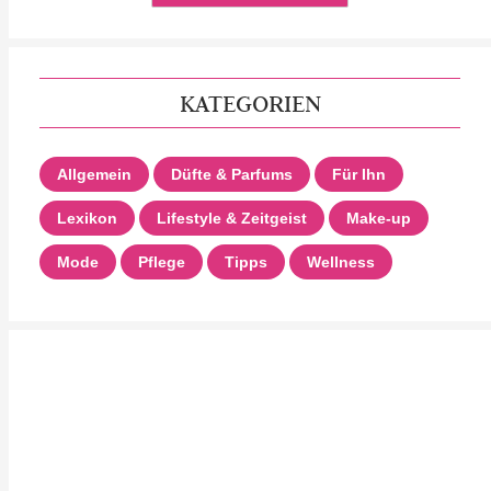
KATEGORIEN
Allgemein
Düfte & Parfums
Für Ihn
Lexikon
Lifestyle & Zeitgeist
Make-up
Mode
Pflege
Tipps
Wellness