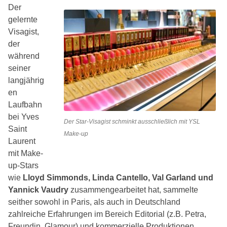
Der
gelernte
Visagist,
der
während
seiner
langjährig
en
Laufbahn
bei Yves
Der Star-Visagist schminkt ausschließlich mit YSL
Saint
Make-up
Laurent
mit Make-
up-Stars
wie
Lloyd Simmonds, Linda Cantello, Val Garland und
Yannick Vaudry
zusammengearbeitet hat, sammelte
seither sowohl in Paris, als auch in Deutschland
zahlreiche Erfahrungen im Bereich Editorial (z.B. Petra,
Freundin, Glamour) und kommerzielle Produktionen.