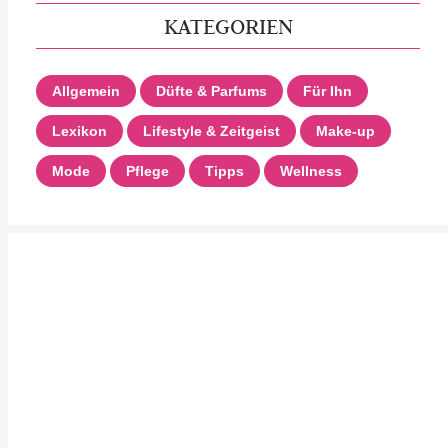
KATEGORIEN
Allgemein
Düfte & Parfums
Für Ihn
Lexikon
Lifestyle & Zeitgeist
Make-up
Mode
Pflege
Tipps
Wellness