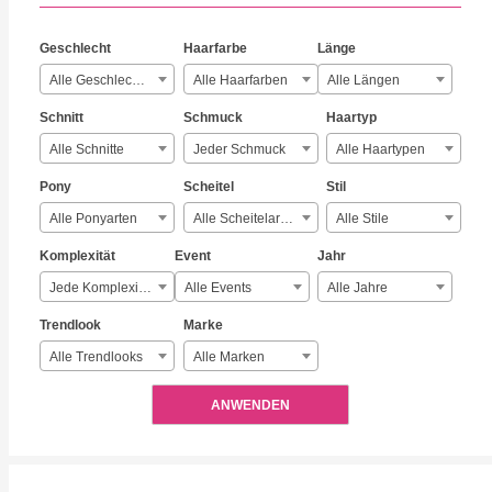
Geschlecht
Haarfarbe
Länge
Alle Geschlechter
Alle Haarfarben
Alle Längen
Schnitt
Schmuck
Haartyp
Alle Schnitte
Jeder Schmuck
Alle Haartypen
Pony
Scheitel
Stil
Alle Ponyarten
Alle Scheitelarten
Alle Stile
Komplexität
Event
Jahr
Jede Komplexität
Alle Events
Alle Jahre
Trendlook
Marke
Alle Trendlooks
Alle Marken
ANWENDEN