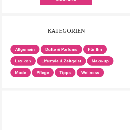
ANWENDEN
KATEGORIEN
Allgemein
Düfte & Parfums
Für Ihn
Lexikon
Lifestyle & Zeitgeist
Make-up
Mode
Pflege
Tipps
Wellness