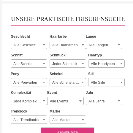
UNSERE PRAKTISCHE FRISURENSUCHE
Geschlecht
Haarfarbe
Länge
Alle Geschlechter
Alle Haarfarben
Alle Längen
Schnitt
Schmuck
Haartyp
Alle Schnitte
Jeder Schmuck
Alle Haartypen
Pony
Scheitel
Stil
Alle Ponyarten
Alle Scheitelarten
Alle Stile
Komplexität
Event
Jahr
Jede Komplexität
Alle Events
Alle Jahre
Trendlook
Marke
Alle Trendlooks
Alle Marken