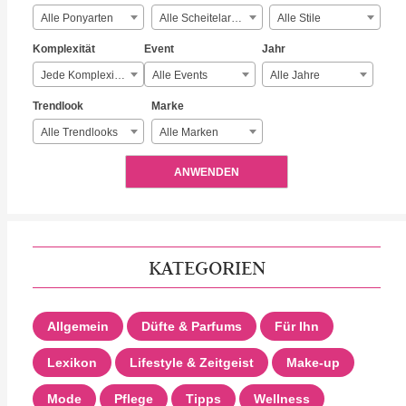
Alle Ponyarten
Alle Scheitelarten
Alle Stile
Komplexität
Event
Jahr
Jede Komplexität
Alle Events
Alle Jahre
Trendlook
Marke
Alle Trendlooks
Alle Marken
ANWENDEN
KATEGORIEN
Allgemein
Düfte & Parfums
Für Ihn
Lexikon
Lifestyle & Zeitgeist
Make-up
Mode
Pflege
Tipps
Wellness