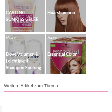
CASTING
Haarshampoo
SUNKISS GELÉE
Haare
Haare
Dove Volumen &
Essential Color
Leichtigkeit
Shampoo Spülung
Weitere Artikel zum Thema: