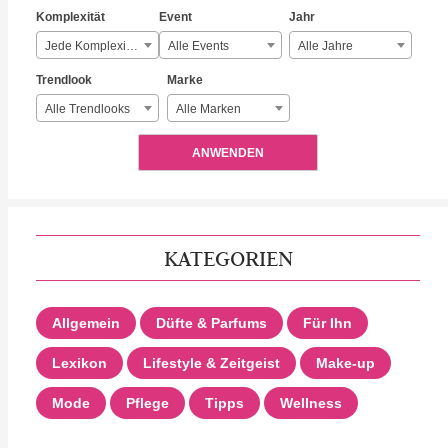
Komplexität
Event
Jahr
Jede Komplexität
Alle Events
Alle Jahre
Trendlook
Marke
Alle Trendlooks
Alle Marken
ANWENDEN
KATEGORIEN
Allgemein
Düfte & Parfums
Für Ihn
Lexikon
Lifestyle & Zeitgeist
Make-up
Mode
Pflege
Tipps
Wellness