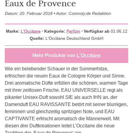
Eaux de Provence
Datum: 20. Februar 2018 • Autor: Cosmoty.de Redaktion
Marke:
L'Occitane
⋅
Kategorie:
Parfüm
⋅ Verfügbar ab
01.06.12
Quelle:
L'Occitane Deutschland GmbH
Mehr Produkte von
L'Occitane
Wie ein belebender Schauer in der Sommerhitze,
erfrischen die neuen Eaux de Cologne Körper und Sinne.
Drei aromatische Düfte erfüllen die schönen, warmen Tage
mit ihrer zeitlosen Frische. EAU UNIVERSELLE regt als
pikanter Unisex-Duft sowohl SIE als auch IHN an, der
Damenduft EAU RAVISSANTE betört mit seiner blumigen,
femininen und gleichzeitig spritzigen Note, und EAU
CAPTIVANTE erfrischt aromatisch die Männerwelt. Mit
diesen drei Duftkreationen leitet L’Occitane die neue
Tradition der ‚Eaux de Provence‘ ein.