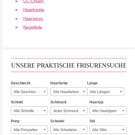
CC-Cream
Haarkreide
Haarspray
Nagelfeile
UNSERE PRAKTISCHE FRISURENSUCHE
Geschlecht
Haarfarbe
Länge
Alle Geschlechter
Alle Haarfarben
Alle Längen
Schnitt
Schmuck
Haartyp
Alle Schnitte
Jeder Schmuck
Alle Haartypen
Pony
Scheitel
Stil
Alle Ponyarten
Alle Scheitelarten
Alle Stile