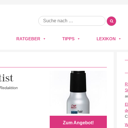
RATGEBER
TIPPS
LEXIKON
ist
R
 Redaktion
S
a
E
d
C
Zum Angebot!
W