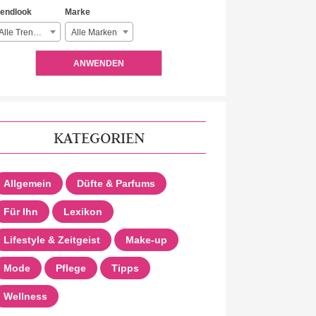
rendlook
Marke
Alle Trendlooks
Alle Marken
ANWENDEN
KATEGORIEN
Allgemein
Düfte & Parfums
Für Ihn
Lexikon
Lifestyle & Zeitgeist
Make-up
Mode
Pflege
Tipps
Wellness