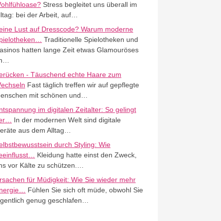
ohlfühloase?
Stress begleitet uns überall im
lltag: bei der Arbeit, auf…
eine Lust auf Dresscode? Warum moderne
pielotheken…
Traditionelle Spielotheken und
asinos hatten lange Zeit etwas Glamouröses
n…
erücken - Täuschend echte Haare zum
echseln
Fast täglich treffen wir auf gepflegte
enschen mit schönen und…
ntspannung im digitalen Zeitalter: So gelingt
er…
In der modernen Welt sind digitale
eräte aus dem Alltag…
elbstbewusstsein durch Styling: Wie
eeinflusst…
Kleidung hatte einst den Zweck,
ns vor Kälte zu schützen.…
rsachen für Müdigkeit: Wie Sie wieder mehr
nergie…
Fühlen Sie sich oft müde, obwohl Sie
igentlich genug geschlafen…