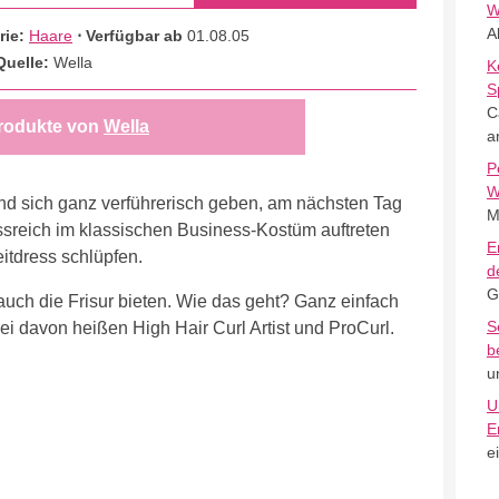
W
A
rie:
Haare
⋅ Verfügbar ab
01.08.05
Quelle:
Wella
K
S
C
rodukte von
Wella
a
P
W
nd sich ganz verführerisch geben, am nächsten Tag
M
sreich im klassischen Business-Kostüm auftreten
E
tdress schlüpfen.
d
G
auch die Frisur bieten. Wie das geht? Ganz einfach
S
ei davon heißen High Hair Curl Artist und ProCurl.
b
u
U
E
e