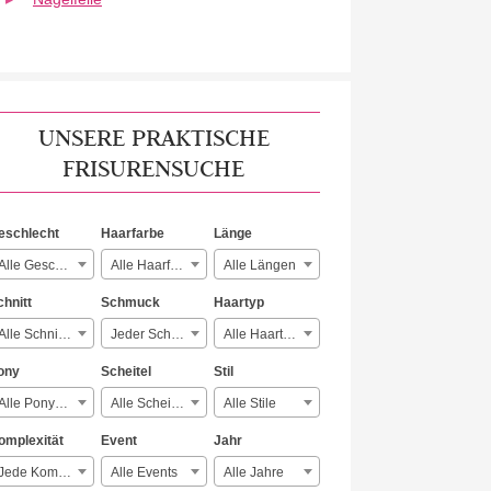
UNSERE PRAKTISCHE
FRISURENSUCHE
eschlecht
Haarfarbe
Länge
Alle Geschlechter
Alle Haarfarben
Alle Längen
chnitt
Schmuck
Haartyp
Alle Schnitte
Jeder Schmuck
Alle Haartypen
ony
Scheitel
Stil
Alle Ponyarten
Alle Scheitelarten
Alle Stile
omplexität
Event
Jahr
Jede Komplexität
Alle Events
Alle Jahre