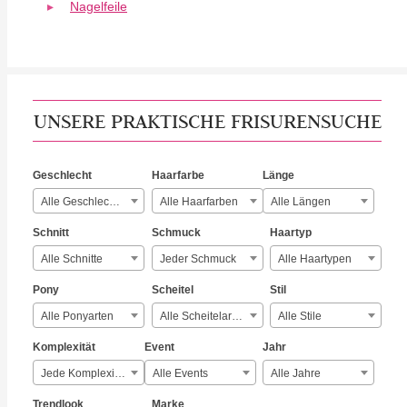
Nagelfeile
UNSERE PRAKTISCHE FRISURENSUCHE
Geschlecht
Haarfarbe
Länge
Alle Geschlechter
Alle Haarfarben
Alle Längen
Schnitt
Schmuck
Haartyp
Alle Schnitte
Jeder Schmuck
Alle Haartypen
Pony
Scheitel
Stil
Alle Ponyarten
Alle Scheitelarten
Alle Stile
Komplexität
Event
Jahr
Jede Komplexität
Alle Events
Alle Jahre
Trendlook
Marke