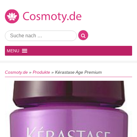
MENU
Cosmoty.de
»
Produkte
»
Kérastase Age Premium