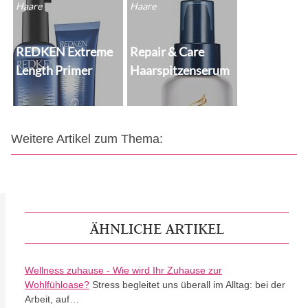
Haare
Haare
REDKEN Extreme
Repair & Care
Length Primer
Haarspitzenserum
Weitere Artikel zum Thema:
ÄHNLICHE ARTIKEL
Wellness zuhause - Wie wird Ihr Zuhause zur
Wohlfühloase?
Stress begleitet uns überall im Alltag: bei der
Arbeit, auf…