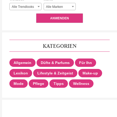
Alle Trendlooks
Alle Marken
ANWENDEN
KATEGORIEN
Allgemein
Düfte & Parfums
Für Ihn
Lexikon
Lifestyle & Zeitgeist
Make-up
Mode
Pflege
Tipps
Wellness