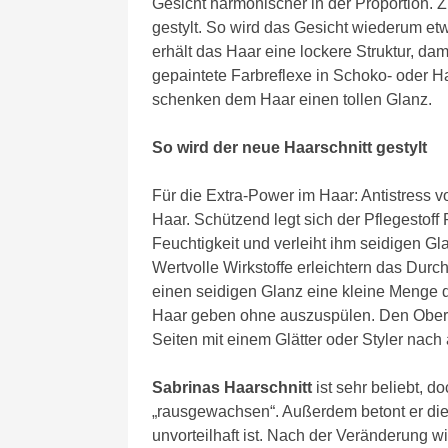
Gesicht harmonischer in der Proportion. 
gestylt. So wird das Gesicht wiederum etwa
erhält das Haar eine lockere Struktur, dami
gepaintete Farbreflexe in Schoko- oder 
schenken dem Haar einen tollen Glanz.
So wird der neue Haarschnitt gestylt
Für die Extra-Power im Haar: Antistress von
Haar. Schützend legt sich der Pflegestoff
Feuchtigkeit und verleiht ihm seidigen G
Wertvolle Wirkstoffe erleichtern das Du
einen seidigen Glanz eine kleine Menge 
Haar geben ohne auszuspülen. Den Oberko
Seiten mit einem Glätter oder Styler nach
Sabrinas Haarschnitt
ist sehr beliebt, d
„rausgewachsen“. Außerdem betont er di
unvorteilhaft ist. Nach der Veränderung wi