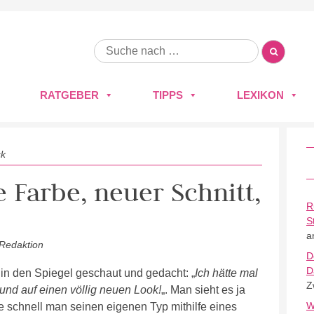
RATGEBER
TIPPS
LEXIKON
ck
 Farbe, neuer Schnitt,
R
S
a
 Redaktion
D
D
 in den Spiegel geschaut und gedacht: „
Ich hätte mal
Z
und auf einen völlig neuen Look!
„. Man sieht es ja
W
 schnell man seinen eigenen Typ mithilfe eines