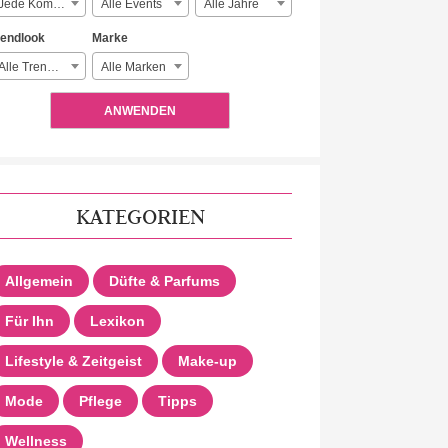
Jede Komplexität
Alle Events
Alle Jahre
rendlook
Marke
Alle Trendlooks
Alle Marken
ANWENDEN
KATEGORIEN
Allgemein
Düfte & Parfums
Für Ihn
Lexikon
Lifestyle & Zeitgeist
Make-up
Mode
Pflege
Tipps
Wellness