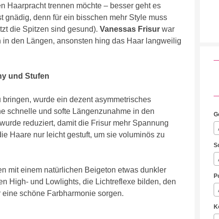
en Haarpracht trennen möchte – besser geht es
t gnädig, denn für ein bisschen mehr Style muss
zt die Spitzen sind gesund).
Vanessas Frisur
war
en in den Längen, ansonsten hing das Haar langweilig
ny und Stufen
u bringen, wurde ein dezent asymmetrisches
ine schnelle und softe Längenzunahme in den
G
wurde reduziert, damit die Frisur mehr Spannung
die Haare nur leicht gestuft, um sie voluminös zu
S
 mit einem natürlichen Beigeton etwas dunkler
P
n High- und Lowlights, die Lichtreflexe bilden, den
r eine schöne Farbharmonie sorgen.
K