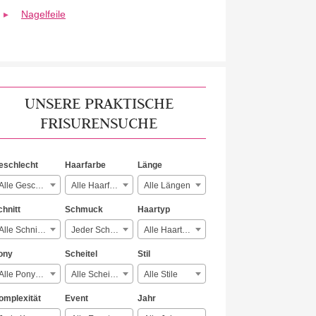
Nagelfeile
UNSERE PRAKTISCHE
FRISURENSUCHE
eschlecht
Haarfarbe
Länge
Alle Geschlechter
Alle Haarfarben
Alle Längen
chnitt
Schmuck
Haartyp
Alle Schnitte
Jeder Schmuck
Alle Haartypen
ony
Scheitel
Stil
Alle Ponyarten
Alle Scheitelarten
Alle Stile
omplexität
Event
Jahr