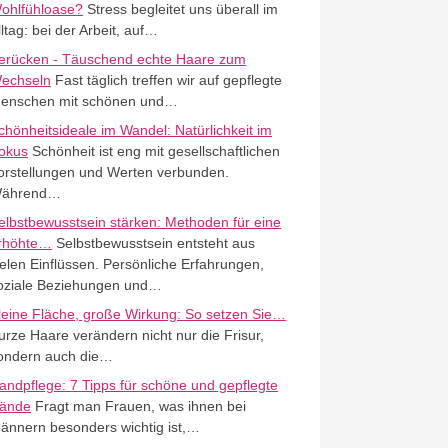
ohlfühloase?
Stress begleitet uns überall im
lltag: bei der Arbeit, auf…
erücken - Täuschend echte Haare zum
echseln
Fast täglich treffen wir auf gepflegte
enschen mit schönen und…
chönheitsideale im Wandel: Natürlichkeit im
okus
Schönheit ist eng mit gesellschaftlichen
orstellungen und Werten verbunden.
ährend…
elbstbewusstsein stärken: Methoden für eine
rhöhte…
Selbstbewusstsein entsteht aus
ielen Einflüssen. Persönliche Erfahrungen,
oziale Beziehungen und…
leine Fläche, große Wirkung: So setzen Sie…
urze Haare verändern nicht nur die Frisur,
ondern auch die…
andpflege: 7 Tipps für schöne und gepflegte
ände
Fragt man Frauen, was ihnen bei
ännern besonders wichtig ist,…