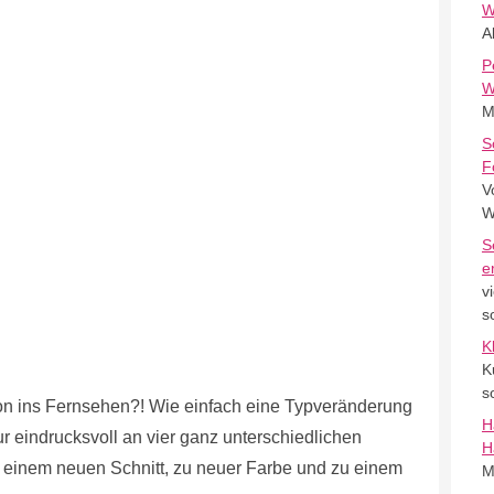
W
A
P
W
M
S
F
V
W
S
e
v
s
K
K
s
hon ins Fernsehen?! Wie einfach eine Typveränderung
H
ur eindrucksvoll an vier ganz unterschiedlichen
H
 einem neuen Schnitt, zu neuer Farbe und zu einem
M