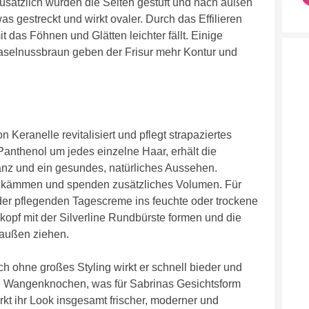
Zusätzlich wurden die Seiten gestuft und nach außen
s gestreckt und wirkt ovaler. Durch das Effilieren
t das Föhnen und Glätten leichter fällt. Einige
Haselnussbraun geben der Frisur mehr Kontur und
 Keranelle revitalisiert und pflegt strapaziertes
 Panthenol um jedes einzelne Haar, erhält die
lanz und ein gesundes, natürliches Aussehen.
rchkämmen und spenden zusätzliches Volumen. Für
der pflegenden Tagescreme ins feuchte oder trockene
pf mit der Silverline Rundbürste formen und die
 außen ziehen.
och ohne großes Styling wirkt er schnell bieder und
e Wangenknochen, was für Sabrinas Gesichtsform
rkt ihr Look insgesamt frischer, moderner und