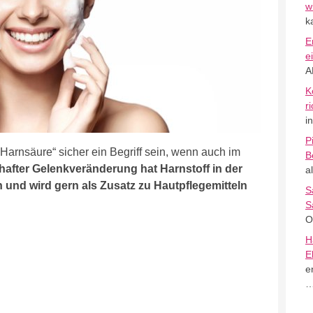
w
k
E
e
A
K
r
i
P
arnsäure“ sicher ein Begriff sein, wenn auch im
B
hafter Gelenkveränderung hat Harnstoff in der
a
und wird gern als Zusatz zu Hautpflegemitteln
S
S
O
H
E
e