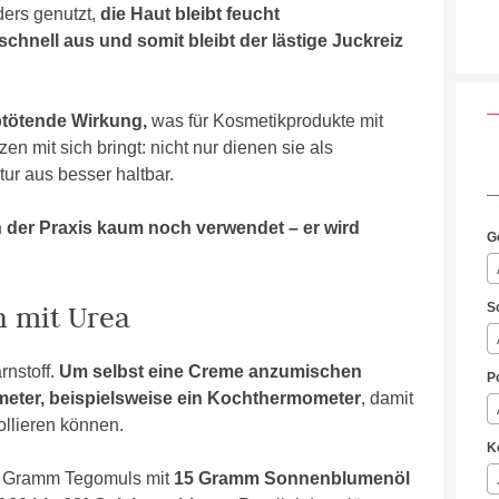
ders genutzt,
die Haut bleibt feucht
chnell aus und somit bleibt der lästige Juckreiz
btötende Wirkung,
was für Kosmetikprodukte mit
en mit sich bringt: nicht nur dienen sie als
tur aus besser haltbar.
n der Praxis kaum noch verwendet – er wird
G
n mit Urea
S
rnstoff.
Um selbst eine Creme anzumischen
P
meter, beispielsweise ein Kochthermometer
, damit
ollieren können.
K
hs Gramm Tegomuls mit
15 Gramm Sonnenblumenöl