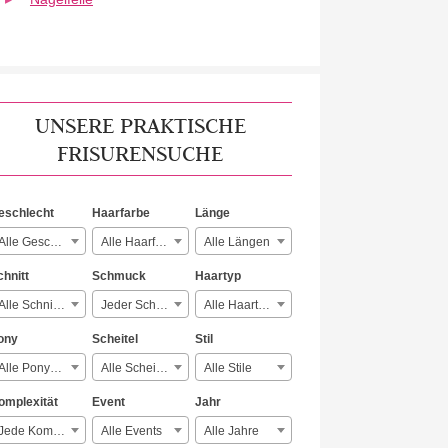
UNSERE PRAKTISCHE
FRISURENSUCHE
eschlecht
Haarfarbe
Länge
Alle Geschlechter
Alle Haarfarben
Alle Längen
chnitt
Schmuck
Haartyp
Alle Schnitte
Jeder Schmuck
Alle Haartypen
ony
Scheitel
Stil
Alle Ponyarten
Alle Scheitelarten
Alle Stile
omplexität
Event
Jahr
Jede Komplexität
Alle Events
Alle Jahre