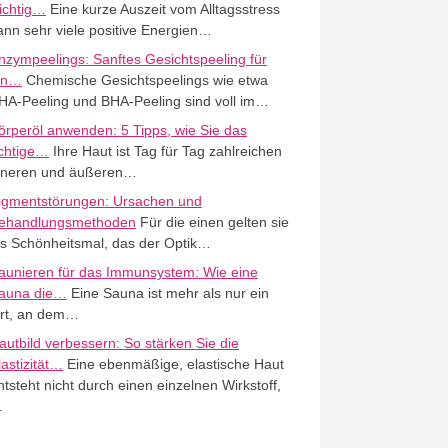
ichtig…
Eine kurze Auszeit vom Alltagsstress
ann sehr viele positive Energien…
nzympeelings: Sanftes Gesichtspeeling für
in…
Chemische Gesichtspeelings wie etwa
HA-Peeling und BHA-Peeling sind voll im…
örperöl anwenden: 5 Tipps, wie Sie das
ichtige…
Ihre Haut ist Tag für Tag zahlreichen
nneren und äußeren…
igmentstörungen: Ursachen und
ehandlungsmethoden
Für die einen gelten sie
ls Schönheitsmal, das der Optik…
aunieren für das Immunsystem: Wie eine
auna die…
Eine Sauna ist mehr als nur ein
rt, an dem…
autbild verbessern: So stärken Sie die
lastizität…
Eine ebenmäßige, elastische Haut
ntsteht nicht durch einen einzelnen Wirkstoff,
…