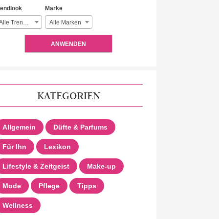
rendlook
Marke
Alle Trendlooks
Alle Marken
ANWENDEN
KATEGORIEN
Allgemein
Düfte & Parfums
Für Ihn
Lexikon
Lifestyle & Zeitgeist
Make-up
Mode
Pflege
Tipps
Wellness