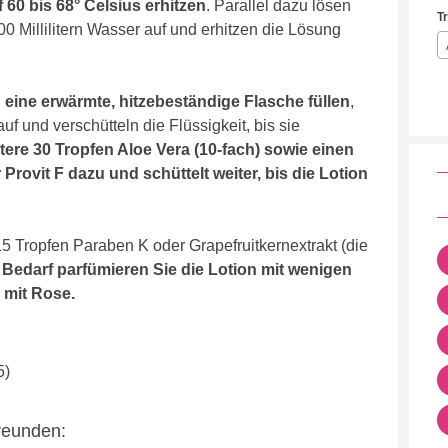
f 60 bis 68° Celsius erhitzen
. Parallel dazu lösen
T
00 Millilitern Wasser auf und erhitzen die Lösung
eine erwärmte, hitzebeständige Flasche füllen
,
f und verschütteln die Flüssigkeit, bis sie
ere 30 Tropfen Aloe Vera (10-fach) sowie einen
er Provit F dazu und schüttelt weiter, bis die Lotion
5 Tropfen Paraben K oder Grapefruitkernextrakt (die
 Bedarf parfümieren Sie die Lotion mit wenigen
 mit Rose.
5)
Freunden: