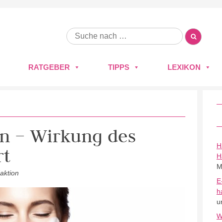
RATGEBER
TIPPS
LEXIKON
on – Wirkung des
H
rt
H
M
aktion
E
h
u
W