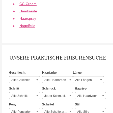
CC-Cream
Haarkreide
Haarspray
Nagelfeile
UNSERE PRAKTISCHE FRISURENSUCHE
Geschlecht
Haarfarbe
Länge
Alle Geschlechter
Alle Haarfarben
Alle Längen
Schnitt
Schmuck
Haartyp
Alle Schnitte
Jeder Schmuck
Alle Haartypen
Pony
Scheitel
Stil
Alle Ponyarten
Alle Scheitelarten
Alle Stile