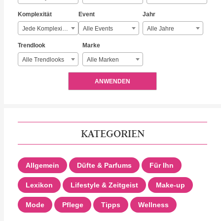
Komplexität
Event
Jahr
Jede Komplexität
Alle Events
Alle Jahre
Trendlook
Marke
Alle Trendlooks
Alle Marken
ANWENDEN
KATEGORIEN
Allgemein
Düfte & Parfums
Für Ihn
Lexikon
Lifestyle & Zeitgeist
Make-up
Mode
Pflege
Tipps
Wellness