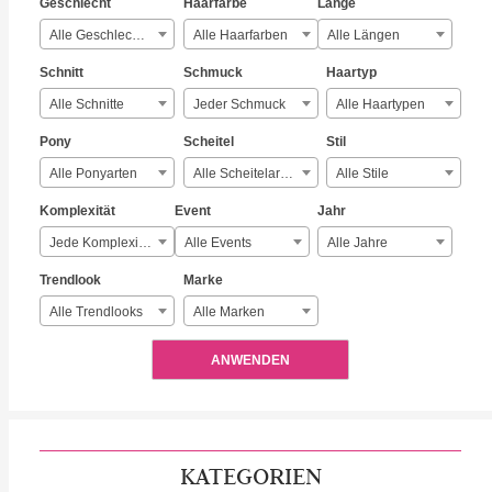
Geschlecht
Haarfarbe
Länge
Alle Geschlechter
Alle Haarfarben
Alle Längen
Schnitt
Schmuck
Haartyp
Alle Schnitte
Jeder Schmuck
Alle Haartypen
Pony
Scheitel
Stil
Alle Ponyarten
Alle Scheitelarten
Alle Stile
Komplexität
Event
Jahr
Jede Komplexität
Alle Events
Alle Jahre
Trendlook
Marke
Alle Trendlooks
Alle Marken
ANWENDEN
KATEGORIEN