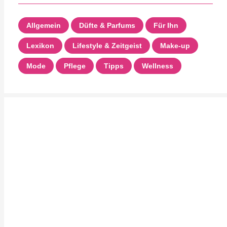
Allgemein
Düfte & Parfums
Für Ihn
Lexikon
Lifestyle & Zeitgeist
Make-up
Mode
Pflege
Tipps
Wellness